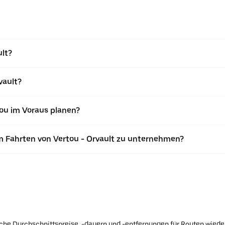
ult?
vault?
tou im Voraus planen?
m Fahrten von Vertou - Orvault zu unternehmen?
ische Durchschnittspreise, -dauern und -entfernungen für Routen wiede