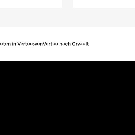
outen in Vertou
>
vonVertou nach Orvault