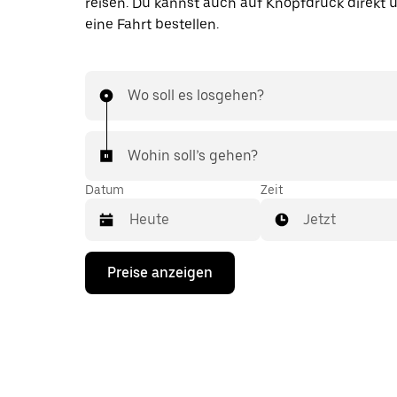
reisen. Du kannst auch auf Knopfdruck direkt 
eine Fahrt bestellen.
Wo soll es losgehen?
Wohin soll’s gehen?
Datum
Zeit
Jetzt
Drücke
Preise anzeigen
die
Nach-
unten-
Taste,
um
mit
dem
Kalender