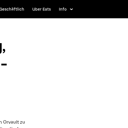
Geschäftlich
Uber Eats
Info
,
-
h Orvault zu