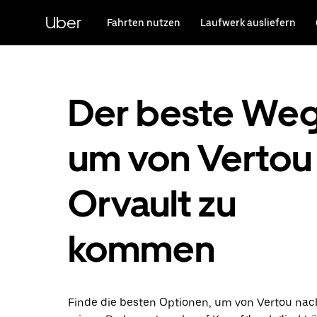
Direkt
zum
Uber
Fahrten nutzen
Laufwerk ausliefern
Hauptinhalt
Der beste Weg
um von Vertou 
Orvault zu
kommen
Finde die besten Optionen, um von Vertou nac