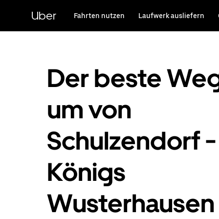
Direkt
zum
Uber
Fahrten nutzen
Laufwerk ausliefern
Hauptinhalt
Der beste Weg
um von
Schulzendorf -
Königs
Wusterhausen