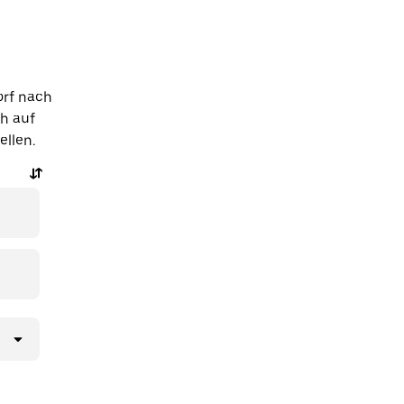
orf nach
h auf
ellen.