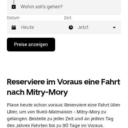
Wohin soll’s gehen?
Datum
Zeit
Jetzt
Drücke
Preise anzeigen
die
Nach-
unten-
Taste,
um
mit
dem
Reserviere im Voraus eine Fahrt
Kalender
zu
nach Mitry-Mory
interagieren
und
ein
Plane heute schon voraus: Reserviere eine Fahrt über
Datum
Uber, um von Rueil-Malmaison - Mitry-Mory zu
auszuwählen.
Drücke
gelangen. Bestelle zu jeder Zeit und an jedem Tag
die
des Jahres Fahrten bis zu 90 Tage im Voraus.