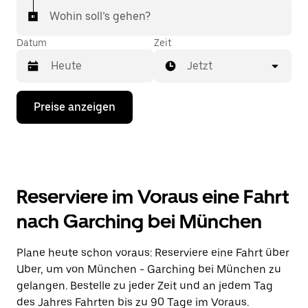
Wohin soll’s gehen?
Datum
Zeit
Jetzt
Drücke
Preise anzeigen
die
Nach-
unten-
Taste,
um
mit
dem
Reserviere im Voraus eine Fahrt
Kalender
zu
nach Garching bei München
interagieren
und
ein
Plane heute schon voraus: Reserviere eine Fahrt über
Datum
Uber, um von München - Garching bei München zu
auszuwählen.
Drücke
gelangen. Bestelle zu jeder Zeit und an jedem Tag
die
des Jahres Fahrten bis zu 90 Tage im Voraus.