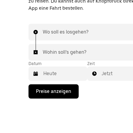
zu reisen. Du kannst auch auf Knopfdruck direk
App eine Fahrt bestellen.
Wo soll es losgehen?
Wohin soll’s gehen?
Datum
Zeit
Jetzt
Drücke
Preise anzeigen
die
Nach-
unten-
Taste,
um
mit
dem
Kalender