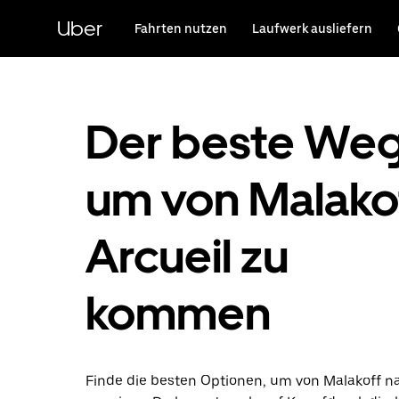
Direkt
zum
Uber
Fahrten nutzen
Laufwerk ausliefern
Hauptinhalt
Der beste Weg
um von Malakof
Arcueil zu
kommen
Finde die besten Optionen, um von Malakoff n