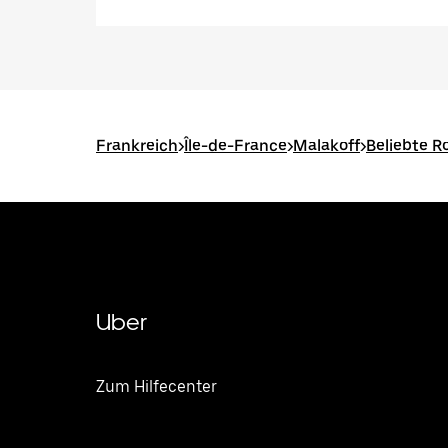
Frankreich
>
Île-de-France
>
Malakoff
>
Beliebte R
Uber
Zum Hilfecenter