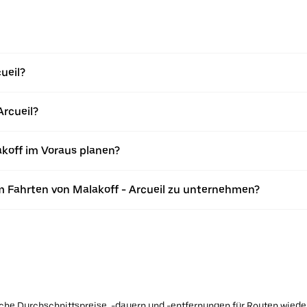
cueil?
Arcueil?
akoff im Voraus planen?
 Fahrten von Malakoff - Arcueil zu unternehmen?
ische Durchschnittspreise, -dauern und -entfernungen für Routen wiede