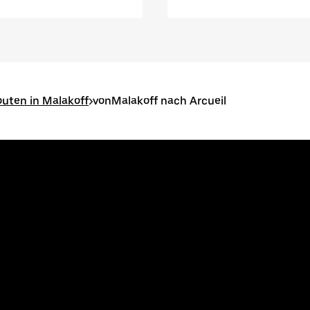
outen in Malakoff
>
vonMalakoff nach Arcueil