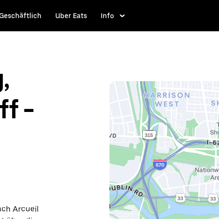
Geschäftlich
Uber Eats
Info
,
f -
ach Arcueil