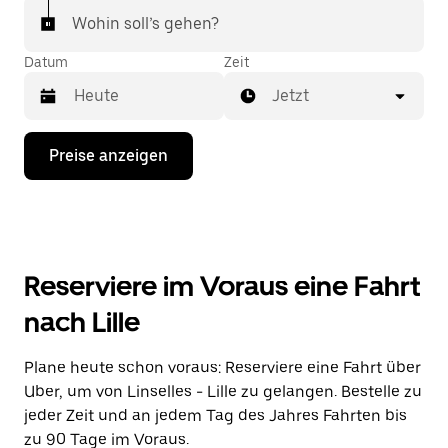
Wohin soll’s gehen?
Datum
Zeit
Jetzt
Drücke
Preise anzeigen
die
Nach-
unten-
Taste,
um
mit
dem
Reserviere im Voraus eine Fahrt
Kalender
zu
nach Lille
interagieren
und
ein
Plane heute schon voraus: Reserviere eine Fahrt über
Datum
Uber, um von Linselles - Lille zu gelangen. Bestelle zu
auszuwählen.
Drücke
jeder Zeit und an jedem Tag des Jahres Fahrten bis
die
zu 90 Tage im Voraus.