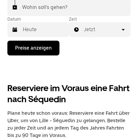
Wohin soll’s gehen?
Datum
Zeit
Jetzt
Drücke
Preise anzeigen
die
Nach-
unten-
Taste,
um
mit
dem
Reserviere im Voraus eine Fahrt
Kalender
zu
nach Séquedin
interagieren
und
ein
Plane heute schon voraus: Reserviere eine Fahrt über
Datum
Uber, um von Lille - Séquedin zu gelangen. Bestelle
auszuwählen.
Drücke
zu jeder Zeit und an jedem Tag des Jahres Fahrten
die
bis zu 90 Tage im Voraus.