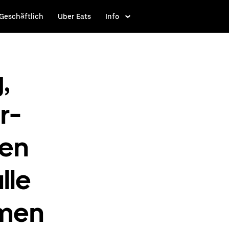
Geschäftlich
Uber Eats
Info
,
r-
fen
lle
men