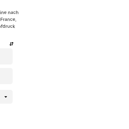
eine nach
-France,
pfdruck