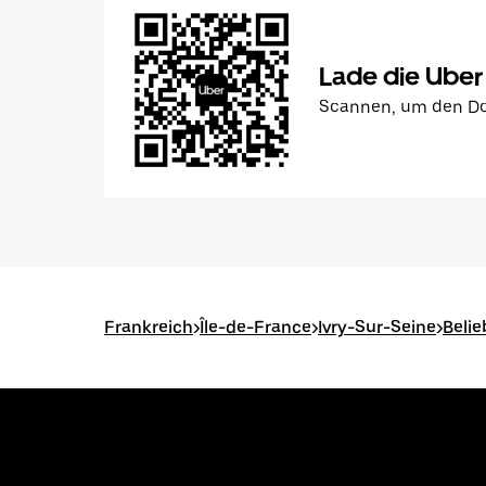
Lade die Uber
Scannen, um den Do
Frankreich
>
Île-de-France
>
Ivry-Sur-Seine
>
Belie