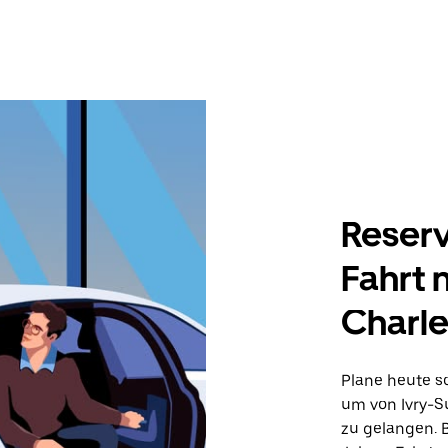
Reserv
Fahrt 
Charle
Plane heute sc
um von Ivry-S
zu gelangen. B