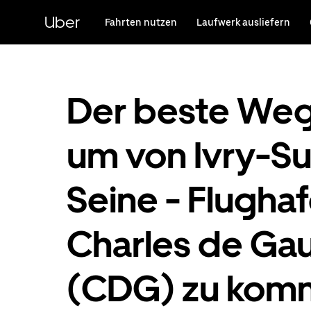
Direkt
zum
Uber
Fahrten nutzen
Laufwerk ausliefern
Hauptinhalt
Der beste Weg
um von Ivry-Su
Seine - Flugha
Charles de Gau
(CDG) zu kom