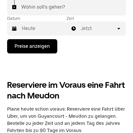
Wohin soll’s gehen?
Datum
Zeit
Jetzt
Drücke
Preise anzeigen
die
Nach-
unten-
Taste,
um
mit
dem
Reserviere im Voraus eine Fahrt
Kalender
zu
nach Meudon
interagieren
und
ein
Plane heute schon voraus: Reserviere eine Fahrt über
Datum
Uber, um von Guyancourt - Meudon zu gelangen.
auszuwählen.
Drücke
Bestelle zu jeder Zeit und an jedem Tag des Jahres
die
Fahrten bis zu 90 Tage im Voraus.