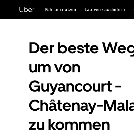
Direkt
zum
Uber
Fahrten nutzen
Laufwerk ausliefern
Hauptinhalt
Der beste Weg
um von
Guyancourt -
Châtenay-Mal
zu kommen