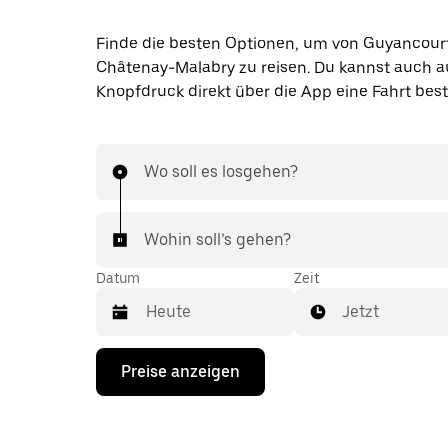
Finde die besten Optionen, um von Guyancour
Châtenay-Malabry zu reisen. Du kannst auch a
Knopfdruck direkt über die App eine Fahrt best
Wo soll es losgehen?
Wohin soll’s gehen?
Datum
Zeit
Jetzt
Drücke
Preise anzeigen
die
Nach-
unten-
Taste,