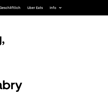
Geschäftlich
Uber Eats
Info
,
abry