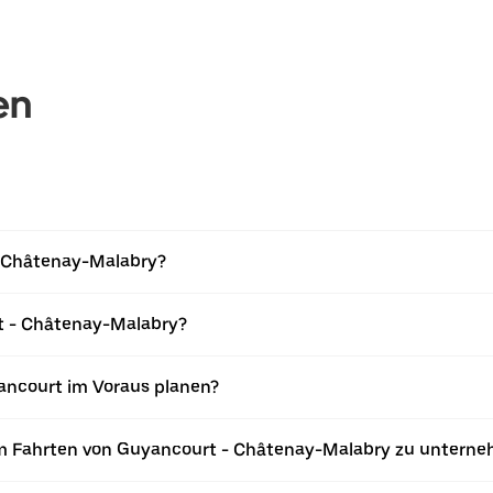
en
 - Châtenay-Malabry?
t - Châtenay-Malabry?
ancourt im Voraus planen?
um Fahrten von Guyancourt - Châtenay-Malabry zu untern