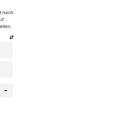
t nach
uf
ellen.