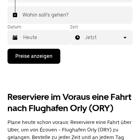
Wohin soll’s gehen?
Datum
Zeit
Jetzt
Drücke
Preise anzeigen
die
Nach-
unten-
Taste,
um
mit
dem
Reserviere im Voraus eine Fahrt
Kalender
zu
nach Flughafen Orly (ORY)
interagieren
und
ein
Plane heute schon voraus: Reserviere eine Fahrt über
Datum
Uber, um von Écouen - Flughafen Orly (ORY) zu
auszuwählen.
Drücke
gelangen. Bestelle zu jeder Zeit und an jedem Tag