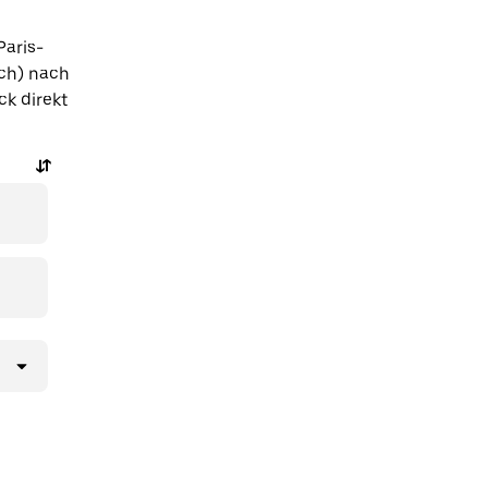
Paris-
ich) nach
ck direkt