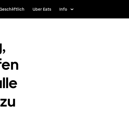
Geschäftlich
Uber Eats
Info
,
fen
lle
 zu