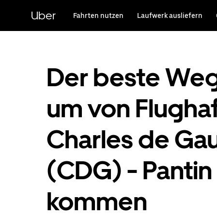
Direkt
zum
Uber
Fahrten nutzen
Laufwerk ausliefern
Hauptinhalt
Der beste Weg
um von Flugha
Charles de Gau
(CDG) - Pantin
kommen