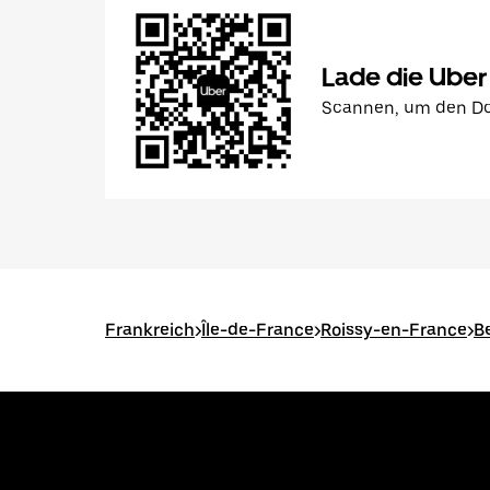
Lade die Uber
Scannen, um den Do
Frankreich
>
Île-de-France
>
Roissy-en-France
>
B