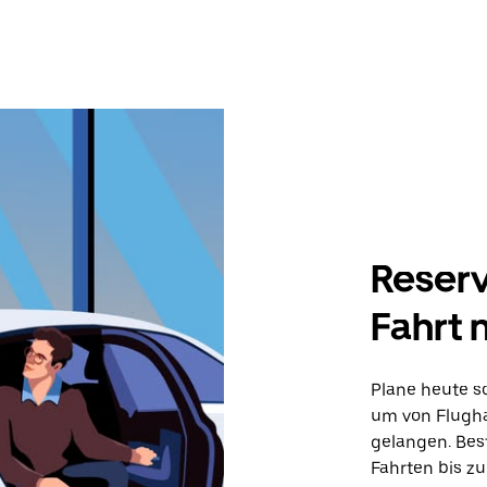
Reserv
Fahrt 
Plane heute sc
um von Flugha
gelangen. Best
Fahrten bis z