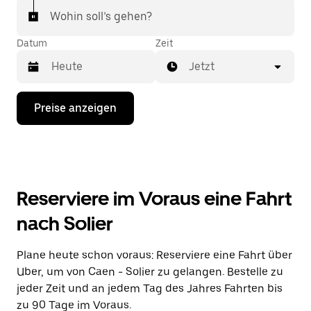
Wohin soll’s gehen?
Datum
Zeit
Jetzt
Drücke
Preise anzeigen
die
Nach-
unten-
Taste,
um
mit
dem
Reserviere im Voraus eine Fahrt
Kalender
zu
nach Solier
interagieren
und
ein
Plane heute schon voraus: Reserviere eine Fahrt über
Datum
Uber, um von Caen - Solier zu gelangen. Bestelle zu
auszuwählen.
Drücke
jeder Zeit und an jedem Tag des Jahres Fahrten bis
die
zu 90 Tage im Voraus.