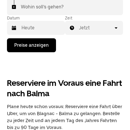
Wohin soll’s gehen?
Datum
Zeit
Jetzt
Drücke
Preise anzeigen
die
Nach-
unten-
Taste,
um
mit
dem
Reserviere im Voraus eine Fahrt
Kalender
zu
nach Balma
interagieren
und
ein
Plane heute schon voraus: Reserviere eine Fahrt über
Datum
Uber, um von Blagnac - Balma zu gelangen. Bestelle
auszuwählen.
Drücke
zu jeder Zeit und an jedem Tag des Jahres Fahrten
die
bis zu 90 Tage im Voraus.