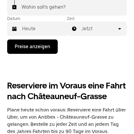
Wohin soll’s gehen?
Datum
Zeit
Jetzt
Drücke
Preise anzeigen
die
Nach-
unten-
Taste,
um
mit
dem
Reserviere im Voraus eine Fahrt
Kalender
zu
nach Châteauneuf-Grasse
interagieren
und
ein
Plane heute schon voraus: Reserviere eine Fahrt über
Datum
Uber, um von Antibes - Châteauneuf-Grasse zu
auszuwählen.
Drücke
gelangen. Bestelle zu jeder Zeit und an jedem Tag
die
des Jahres Fahrten bis zu 90 Tage im Voraus.