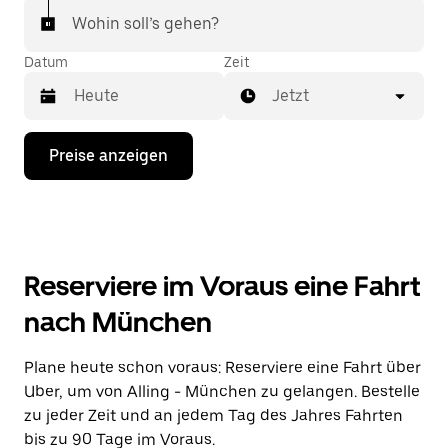
Wohin soll’s gehen?
Datum
Zeit
Jetzt
Drücke
Preise anzeigen
die
Nach-
unten-
Taste,
um
mit
dem
Reserviere im Voraus eine Fahrt
Kalender
zu
nach München
interagieren
und
ein
Plane heute schon voraus: Reserviere eine Fahrt über
Datum
Uber, um von Alling - München zu gelangen. Bestelle
auszuwählen.
Drücke
zu jeder Zeit und an jedem Tag des Jahres Fahrten
die
bis zu 90 Tage im Voraus.