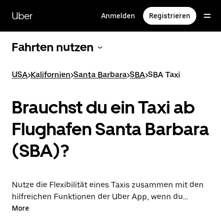
Direkt
zum
Uber
Anmelden
Registrieren
Hauptinhalt
Fahrten nutzen
USA
>
Kalifornien
>
Santa Barbara
>
SBA
>
SBA Taxi
Brauchst du ein Taxi ab
Flughafen Santa Barbara
(SBA)?
Nutze die Flexibilität eines Taxis zusammen mit den
hilfreichen Funktionen der Uber App, wenn du
stattdessen eine Fahrt über die Uber App zum oder
More
vom Flughafen SBA unternimmst. Du kannst Last-