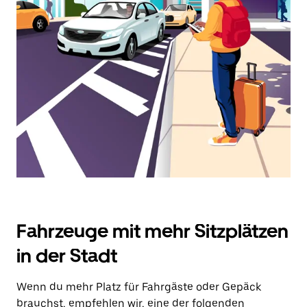
und
ein
Datum
auszuwählen.
Drücke
die
Escape-
Taste,
um
den
Kalender
zu
schließen.
Fahrzeuge mit mehr Sitzplätzen
in der Stadt
Wenn du mehr Platz für Fahrgäste oder Gepäck
brauchst, empfehlen wir, eine der folgenden