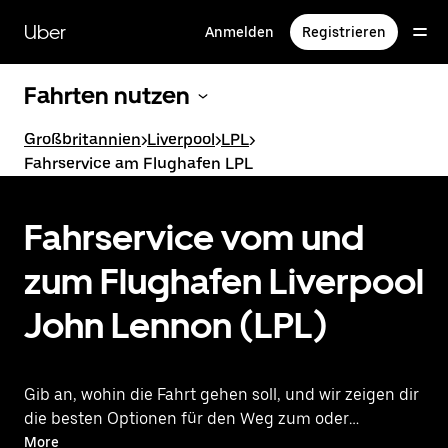
Direkt
zum
Uber
Anmelden
Registrieren
Hauptinhalt
Fahrten nutzen
Großbritannien
>
Liverpool
>
LPL
>
Fahrservice am Flughafen LPL
Fahrservice vom und
zum Flughafen Liverpool
John Lennon (LPL)
Gib an, wohin die Fahrt gehen soll, und wir zeigen dir
die besten Optionen für den Weg zum oder
vom Flughafen.
More