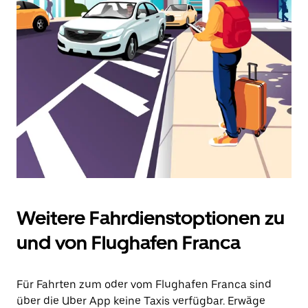
und
ein
Datum
auszuwählen.
Drücke
die
Escape-
Taste,
um
den
Kalender
zu
schließen.
Weitere Fahrdienstoptionen zu
und von Flughafen Franca
Für Fahrten zum oder vom Flughafen Franca sind
über die Uber App keine Taxis verfügbar. Erwäge