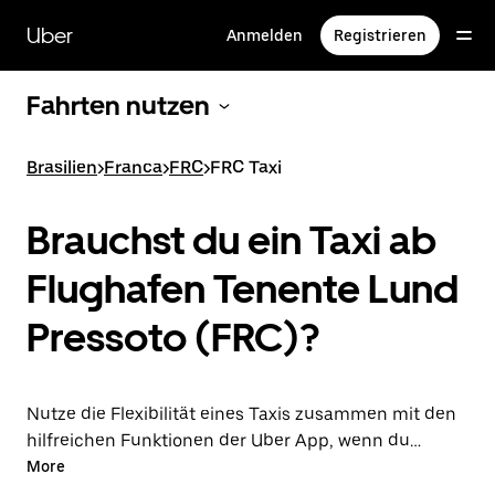
Direkt
zum
Uber
Anmelden
Registrieren
Hauptinhalt
Fahrten nutzen
Brasilien
>
Franca
>
FRC
>
FRC Taxi
Brauchst du ein Taxi ab
Flughafen Tenente Lund
Pressoto (FRC)?
Nutze die Flexibilität eines Taxis zusammen mit den
hilfreichen Funktionen der Uber App, wenn du
stattdessen eine Fahrt über die Uber App zum oder
More
ab Flughafen FRC unternimmst. Du kannst Last-