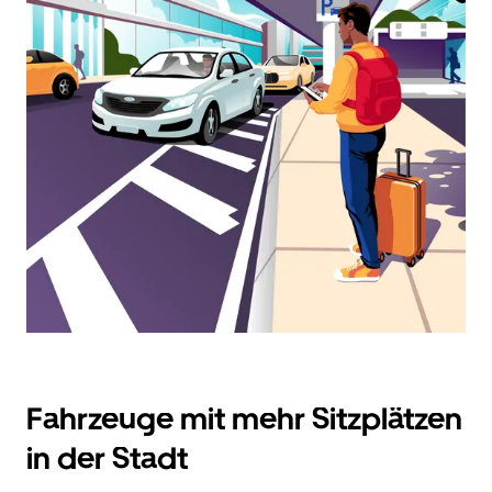
zu
interagieren
und
ein
Datum
auszuwählen.
Drücke
die
Escape-
Taste,
um
den
Kalender
zu
schließen.
Fahrzeuge mit mehr Sitzplätzen
in der Stadt