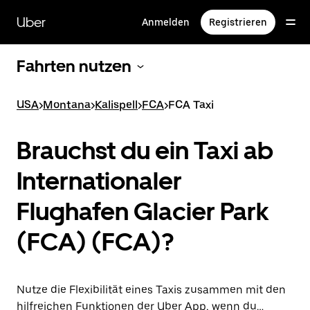
Direkt
zum
Uber
Anmelden
Registrieren
Hauptinhalt
Fahrten nutzen
USA
>
Montana
>
Kalispell
>
FCA
>
FCA Taxi
Brauchst du ein Taxi ab
Internationaler
Flughafen Glacier Park
(FCA) (FCA)?
Nutze die Flexibilität eines Taxis zusammen mit den
hilfreichen Funktionen der Uber App, wenn du