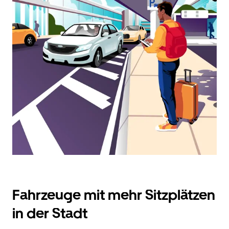
zu
interagieren
und
ein
Datum
auszuwählen.
Drücke
die
Escape-
Taste,
um
den
Kalender
zu
schließen.
Fahrzeuge mit mehr Sitzplätzen
in der Stadt