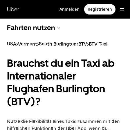
Direkt
zum
Uber
Anmelden
Registrieren
Hauptinhalt
Fahrten nutzen
USA
>
Vermont
>
South Burlington
>
BTV
>
BTV Taxi
Brauchst du ein Taxi ab
Internationaler
Flughafen Burlington
(BTV)?
Nutze die Flexibilität eines Taxis zusammen mit den
hilfreichen Funktionen der Uber App, wenn du