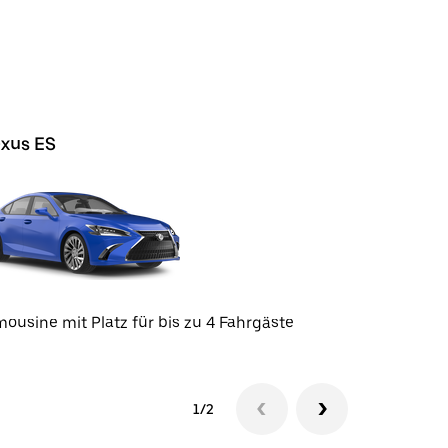
xus ES
Volvo S9
Limousine 
mousine mit Platz für bis zu 4 Fahrgäste
1/2