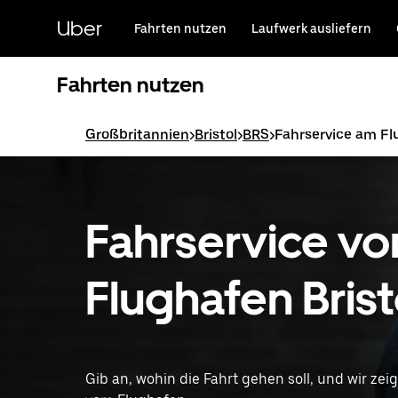
Direkt
zum
Uber
Fahrten nutzen
Laufwerk ausliefern
Hauptinhalt
Fahrten nutzen
Großbritannien
>
Bristol
>
BRS
>
Fahrservice am F
Fahrservice v
Flughafen Brist
Gib an, wohin die Fahrt gehen soll, und wir ze