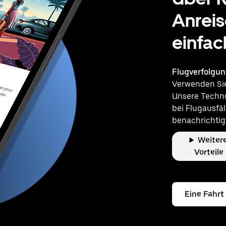
Anreis
einfac
Flugverfolgu
Verwenden Sie 
Unsere Techno
bei Flugausfä
benachrichtig
Weiter
Vorteile
Eine Fahrt