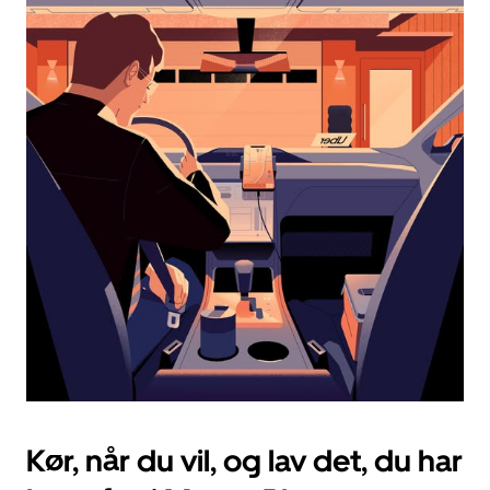
kalenderen,
og
vælg
en
dato.
Tryk
på
knappen
Esc
for
at
lukke
kalenderen.
Kør, når du vil, og lav det, du har