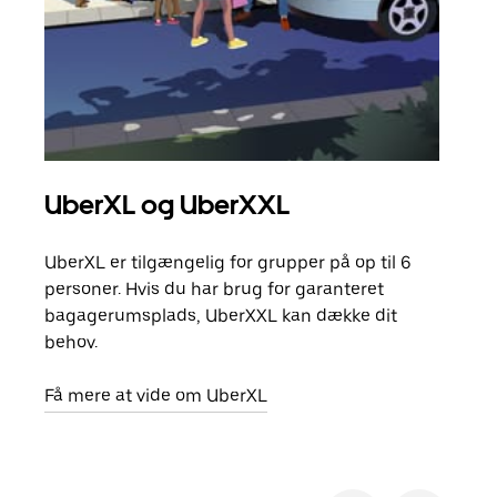
UberXL og UberXXL
Gr
UberXL er tilgængelig for grupper på op til 6
Når d
personer. Hvis du har brug for garanteret
din 
bagagerumsplads, UberXXL kan dække dit
egen
behov.
Få m
Få mere at vide om UberXL