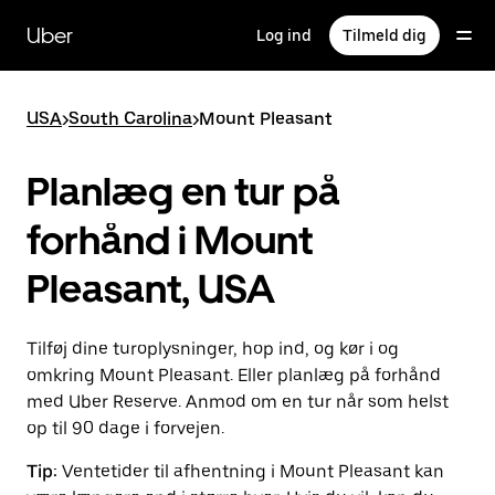
Gå
til
Uber
Log ind
Tilmeld dig
hovedindhold
USA
>
South Carolina
>
Mount Pleasant
Planlæg en tur på
forhånd i Mount
Pleasant, USA
Tilføj dine turoplysninger, hop ind, og kør i og
omkring Mount Pleasant. Eller planlæg på forhånd
med Uber Reserve. Anmod om en tur når som helst
op til 90 dage i forvejen.
Tip:
Ventetider til afhentning i Mount Pleasant kan