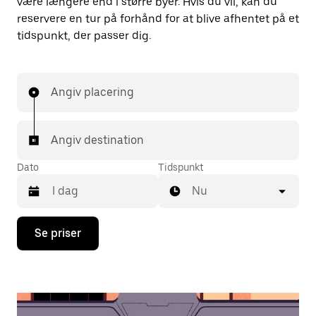
være længere end i større byer. Hvis du vil, kan du
reservere en tur på forhånd for at blive afhentet på et
tidspunkt, der passer dig.
Angiv placering
Angiv destination
Dato
Tidspunkt
Nu
Tryk
Se priser
på
pil
ned
for
at
interagere
med