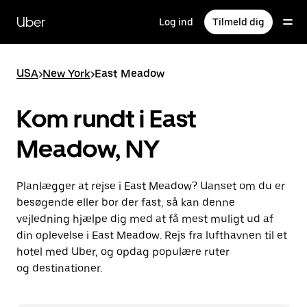
Gå
til
Uber
Log ind
Tilmeld dig
hovedindhold
USA
>
New York
>
East Meadow
Kom rundt i East
Meadow, NY
Planlægger at rejse i East Meadow? Uanset om du er
besøgende eller bor der fast, så kan denne
vejledning hjælpe dig med at få mest muligt ud af
din oplevelse i East Meadow. Rejs fra lufthavnen til et
hotel med Uber, og opdag populære ruter
og destinationer.