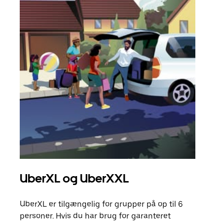
UberXL og UberXXL
Gr
UberXL er tilgængelig for grupper på op til 6
Når d
personer. Hvis du har brug for garanteret
din 