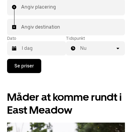
Angiv placering
Angiv destination
Dato
Tidspunkt
Nu
Tryk
Se priser
på
pil
ned
for
at
Måder at komme rundt i
interagere
med
kalenderen,
East Meadow
og
vælg
en
dato.
Tryk