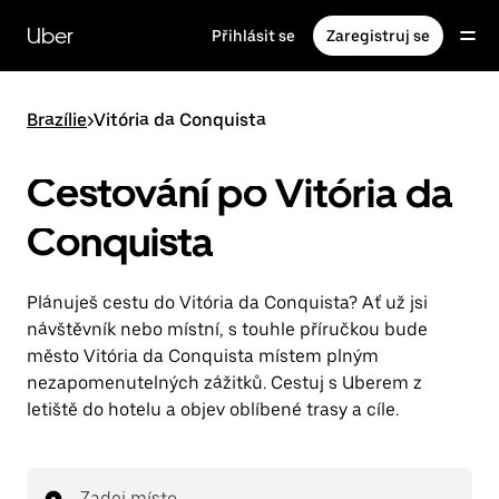
Přeskočit
na
Uber
Přihlásit se
Zaregistruj se
hlavní
obsah
Brazílie
>
Vitória da Conquista
Cestování po Vitória da
Conquista
Plánuješ cestu do Vitória da Conquista? Ať už jsi
návštěvník nebo místní, s touhle příručkou bude
město Vitória da Conquista místem plným
nezapomenutelných zážitků. Cestuj s Uberem z
letiště do hotelu a objev oblíbené trasy a cíle.
Zadej místo