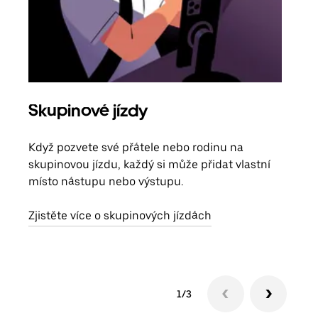
Skupinové jízdy
Obj
Když pozvete své přátele nebo rodinu na
Poku
skupinovou jízdu, každý si může přidat vlastní
účtu
místo nástupu nebo výstupu.
Každ
obje
Zjistěte více o skupinových jízdách
1/3