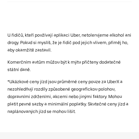
U řidičů, kteří používají aplikaci Uber, netolerujeme alkohol ani
drogy. Pokud si myslíš, že je řidič pod jejich vlivem, přiměj ho,
aby okamžitě zastavil.
Komerčním autům můžou být k mýtu přičteny dodatečné
státní daně.
*Ukázkové ceny jízd jsou průměrné ceny pouze za UberX a
nezohledňují rozdíly způsobené geografickou polohou,
dopravními zdrženími, akcemi nebo jinými faktory. Mohou
platit pevné sazby a minimální poplatky. Skutečné ceny jízd a
naplánovaných jízd se mohou lišit.