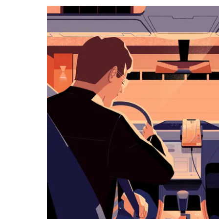
a můžeš
vybrat
datum.
Stisknutím
klávesy
Esc
zavřeš
kalendář.