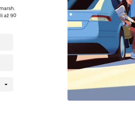
dmarsh.
li až 90