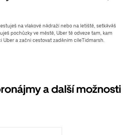
estuješ na vlakové nádraží nebo na letiště, setkáváš
řizuješ pochůzky ve městě, Uber tě odveze tam, kam
aci Uber a začni cestovat zadáním cíleTidmarsh.
onájmy a další možnosti