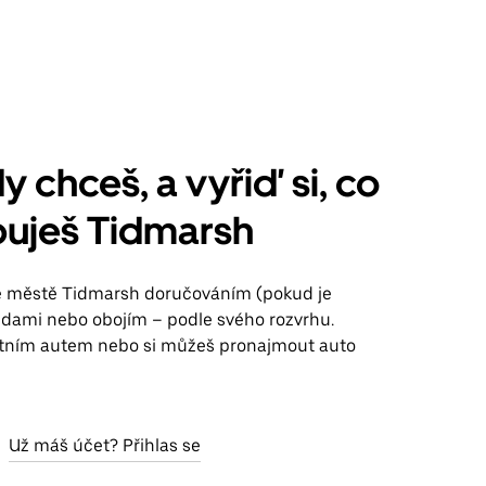
y chceš, a vyřiď si, co
buješ Tidmarsh
ve městě Tidmarsh doručováním (pokud je
jízdami nebo obojím – podle svého rozvrhu.
stním autem nebo si můžeš pronajmout auto
Už máš účet? Přihlas se