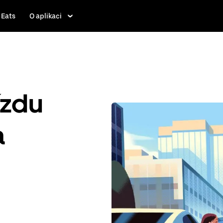
 Eats
O aplikaci
ízdu
a