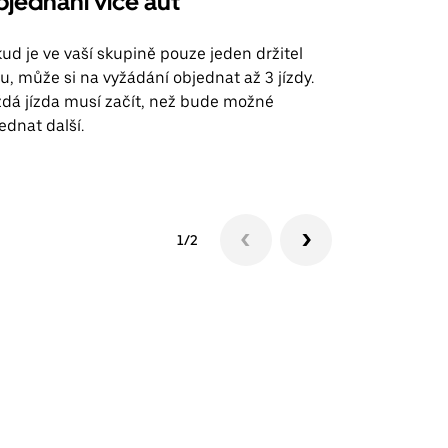
jednání více aut
Uber Shu
ud je ve vaší skupině pouze jeden držitel
Možnost shut
u, může si na vyžádání objednat až 3 jízdy.
trasy na leti
dá jízda musí začít, než bude možné
ednat další.
Zobrazit do
1/2