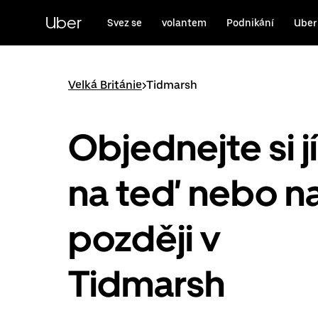
Přeskočit
na
Uber
Svez se
volantem
Podnikání
Uber
hlavní
obsah
Velká Británie
>
Tidmarsh
Objednejte si j
na teď nebo n
později v
Tidmarsh