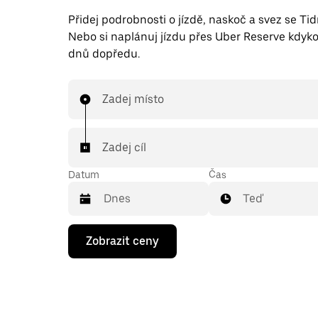
Přidej podrobnosti o jízdě, naskoč a svez se Ti
Nebo si naplánuj jízdu přes Uber Reserve kdyko
dnů dopředu.
Zadej místo
Zadej cíl
Datum
Čas
Teď
Stisknutím
Zobrazit ceny
klávesy
se
šipkou
dolů
otevřeš
kalendář