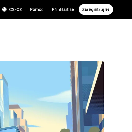
CS-CZ
Pomoc
Přihlásit se
Zaregistruj se