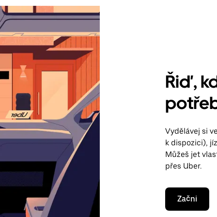
Řiď, kd
potře
Vydělávej si 
k dispozici), 
Můžeš jet vla
přes Uber.
Začni