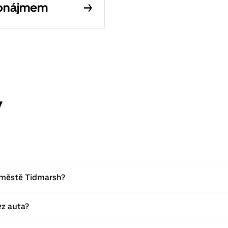
ronájmem
y
e městě Tidmarsh?
ez auta?