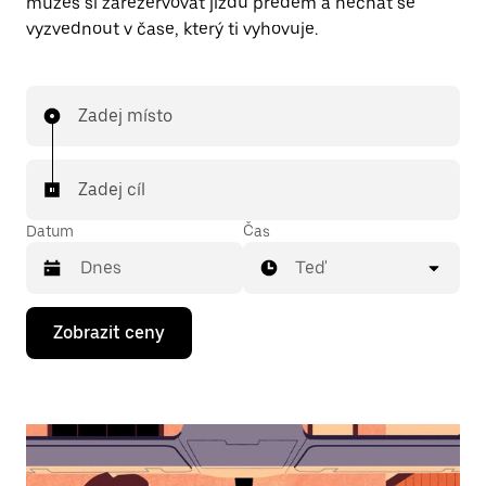
můžeš si zarezervovat jízdu předem a nechat se
vyzvednout v čase, který ti vyhovuje.
Zadej místo
Zadej cíl
Datum
Čas
Teď
Stisknutím
Zobrazit ceny
klávesy
se
šipkou
dolů
otevřeš
kalendář
a můžeš
vybrat