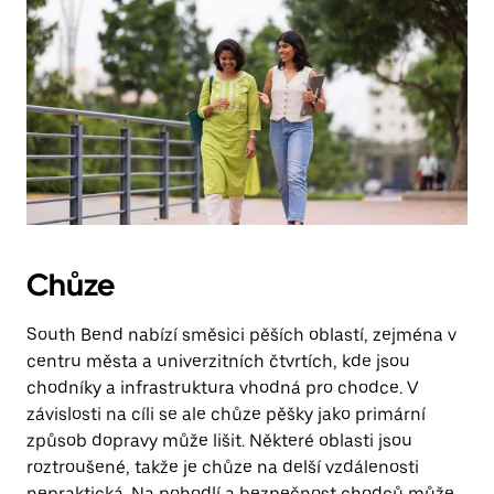
Chůze
South Bend nabízí směsici pěších oblastí, zejména v
centru města a univerzitních čtvrtích, kde jsou
chodníky a infrastruktura vhodná pro chodce. V
závislosti na cíli se ale chůze pěšky jako primární
způsob dopravy může lišit. Některé oblasti jsou
roztroušené, takže je chůze na delší vzdálenosti
nepraktická. Na pohodlí a bezpečnost chodců může