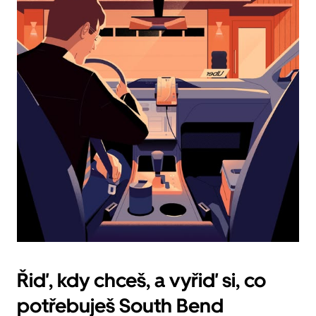
datum.
Stisknutím
klávesy
Esc
zavřeš
kalendář.
Řiď, kdy chceš, a vyřiď si, co
potřebuješ South Bend