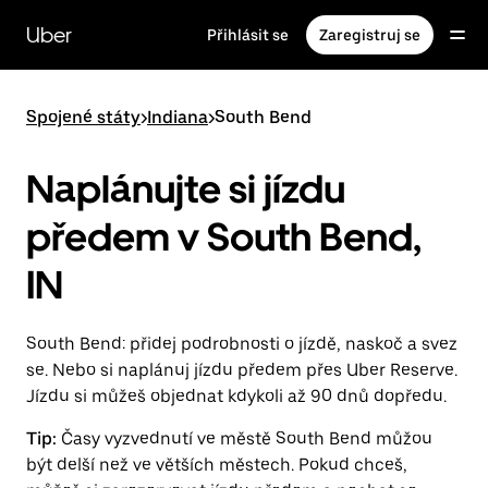
Přeskočit
na
Uber
Přihlásit se
Zaregistruj se
hlavní
obsah
Spojené státy
>
Indiana
>
South Bend
Naplánujte si jízdu
předem v South Bend,
IN
South Bend: přidej podrobnosti o jízdě, naskoč a svez
se. Nebo si naplánuj jízdu předem přes Uber Reserve.
Jízdu si můžeš objednat kdykoli až 90 dnů dopředu.
Tip:
Časy vyzvednutí ve městě South Bend můžou
být delší než ve větších městech. Pokud chceš,