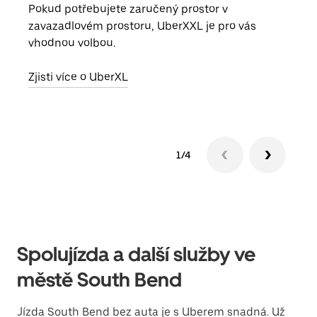
Pokud potřebujete zaručený prostor v
skup
zavazadlovém prostoru, UberXXL je pro vás
míst
vhodnou volbou.
Zjis
Zjisti více o UberXL
1/4
Spolujízda a další služby ve
městě South Bend
Jízda South Bend bez auta je s Uberem snadná. Už