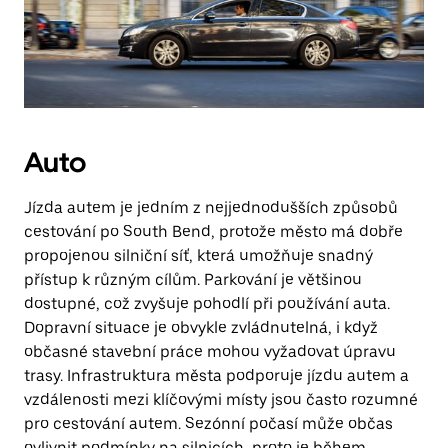
Auto
Jízda autem je jedním z nejjednodušších způsobů
cestování po South Bend, protože město má dobře
propojenou silniční síť, která umožňuje snadný
přístup k různým cílům. Parkování je většinou
dostupné, což zvyšuje pohodlí při používání auta.
Dopravní situace je obvykle zvládnutelná, i když
občasné stavební práce mohou vyžadovat úpravu
trasy. Infrastruktura města podporuje jízdu autem a
vzdálenosti mezi klíčovými místy jsou často rozumné
pro cestování autem. Sezónní počasí může občas
ovlivnit podmínky na silnicích, proto je během