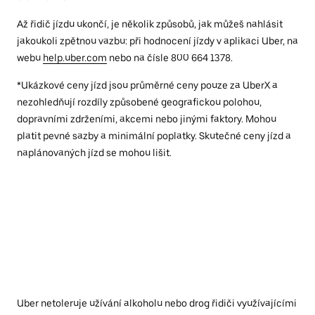
Až řidič jízdu ukončí, je několik způsobů, jak můžeš nahlásit
jakoukoli zpětnou vazbu: při hodnocení jízdy v aplikaci Uber, na
webu
help.uber.com
nebo na čísle 800 664 1378.
*Ukázkové ceny jízd jsou průměrné ceny pouze za UberX a
nezohledňují rozdíly způsobené geografickou polohou,
dopravními zdrženími, akcemi nebo jinými faktory. Mohou
platit pevné sazby a minimální poplatky. Skutečné ceny jízd a
naplánovaných jízd se mohou lišit.
Uber netoleruje užívání alkoholu nebo drog řidiči využívajícími