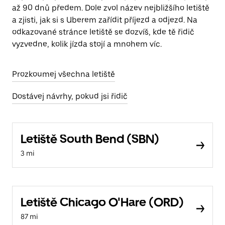
až 90 dnů předem. Dole zvol název nejbližšího letiště
a zjisti, jak si s Uberem zařídit příjezd a odjezd. Na
odkazované stránce letiště se dozvíš, kde tě řidič
vyzvedne, kolik jízda stojí a mnohem víc.
Prozkoumej všechna letiště
Dostávej návrhy, pokud jsi řidič
Letiště South Bend (SBN)
3 mi
Letiště Chicago O'Hare (ORD)
87 mi