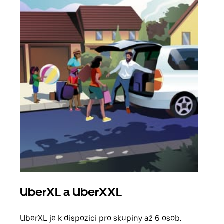
UberXL a UberXXL
Sku
UberXL je k dispozici pro skupiny až 6 osob.
Když