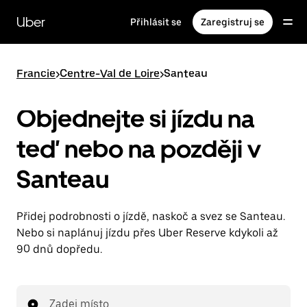
Přeskočit
na
Uber
Přihlásit se
Zaregistruj se
hlavní
obsah
Francie
>
Centre-Val de Loire
>
Santeau
Objednejte si jízdu na
teď nebo na později v
Santeau
Přidej podrobnosti o jízdě, naskoč a svez se Santeau.
Nebo si naplánuj jízdu přes Uber Reserve kdykoli až
90 dnů dopředu.
Zadej místo