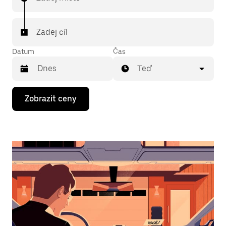
Zadej cíl
Datum
Čas
Teď
Stisknutím
Zobrazit ceny
klávesy
se
šipkou
dolů
otevřeš
kalendář
a můžeš
vybrat
datum.
Stisknutím
klávesy
Esc
zavřeš
kalendář.