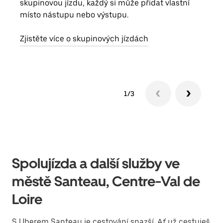
skupinovou jízdu, každý si může přidat vlastní
účtu
místo nástupu nebo výstupu.
Každ
obje
Zjistěte více o skupinových jízdách
1/3
Spolujízda a další služby ve
městě Santeau, Centre-Val de
Loire
S Uberem Santeau je cestování snazší. Ať už cestuješ