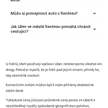
auta?
Můžu si pronajmout auto v Santeau?
Jak Uber ve městě Santeau pomáhá chránit
cestující?
U řidičů, kteří používají aplikaci Uber, netolerujeme alkohol ani
drogy. Pokud si myslíš, že je řidič pod jejich vlivem, přiměj ho,
aby okamžitě zastavil.
Komerčním autům můžou být k mýtu přičteny dodatečné
státní daně.
*Ukázkové ceny jízd jsou průměrné ceny pouze za UberX a
nezohledňují rozdíly způsobené geografickou polohou,