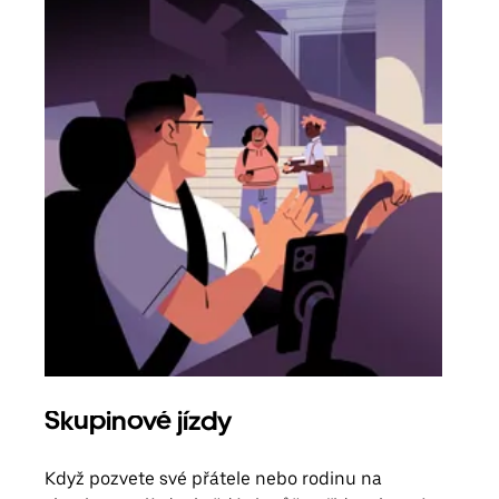
Skupinové jízdy
Obj
Když pozvete své přátele nebo rodinu na
Poku