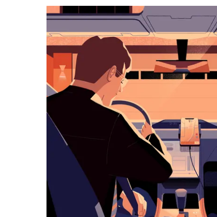
a můžeš
vybrat
datum.
Stisknutím
klávesy
Esc
zavřeš
kalendář.