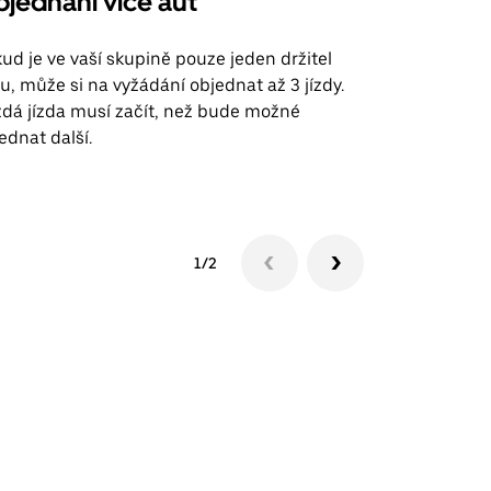
jednání více aut
Uber Shu
ud je ve vaší skupině pouze jeden držitel
Možnost shut
u, může si na vyžádání objednat až 3 jízdy.
trasy na leti
dá jízda musí začít, než bude možné
ednat další.
Zobrazit do
1/2