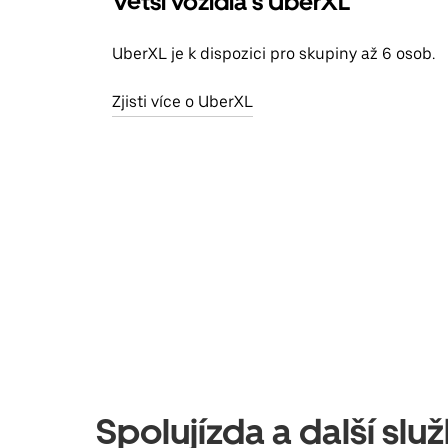
Větší vozidla s UberXL
UberXL je k dispozici pro skupiny až 6 osob.
Zjisti více o UberXL
Spolujízda a další slu