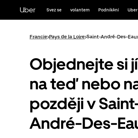
Přeskočit
na
Uber
Svez se
volantem
Podnikání
Uber
hlavní
obsah
Francie
>
Pays de la Loire
>
Saint-André-Des-Eau
Objednejte si j
na teď nebo n
později v Saint
André-Des-Ea