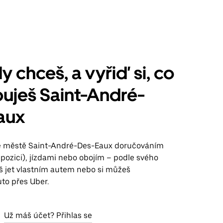
y chceš, a vyřiď si, co
uješ Saint-André-
aux
ve městě Saint-André-Des-Eaux doručováním
spozici), jízdami nebo obojím – podle svého
š jet vlastním autem nebo si můžeš
to přes Uber.
Už máš účet? Přihlas se