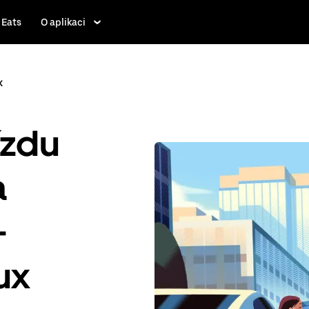
 Eats
O aplikaci
x
ízdu
a
-
ux