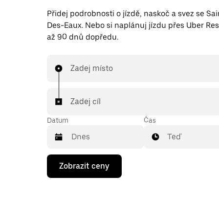
Přidej podrobnosti o jízdě, naskoč a svez se Sa
Des-Eaux. Nebo si naplánuj jízdu přes Uber Res
až 90 dnů dopředu.
Zadej místo
Zadej cíl
Datum
Čas
Teď
Stisknutím
Zobrazit ceny
klávesy
se
šipkou
dolů
otevřeš
kalendář