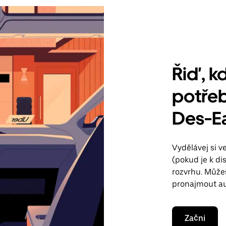
Řiď, kd
potřeb
Des-E
Vydělávej si 
(pokud je k di
rozvrhu. Může
pronajmout au
Začni