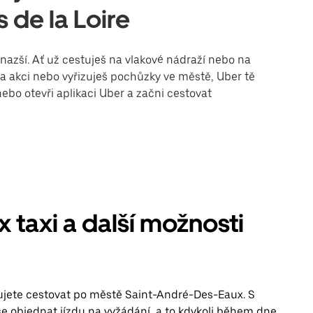
 de la Loire
azší. Ať už cestuješ na vlakové nádraží nebo na
 na akci nebo vyřizuješ pochůzky ve městě, Uber tě
ebo otevři aplikaci Uber a začni cestovat
taxi a další možnosti
ebujete cestovat po městě Saint-André-Des-Eaux. S
 objednat jízdu na vyžádání, a to kdykoli během dne.