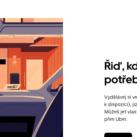
Řiď, kd
potřeb
Vydělávej si 
k dispozici), 
Můžeš jet vla
přes Uber.