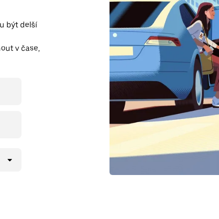
 být delší
i
out v čase,