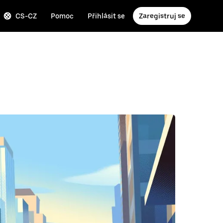
CS-CZ
Pomoc
Přihlásit se
Zaregistruj se