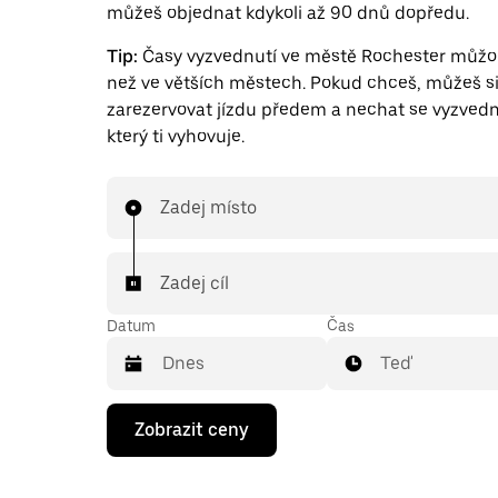
můžeš objednat kdykoli až 90 dnů dopředu.
Tip:
Časy vyzvednutí ve městě Rochester můžou
než ve větších městech. Pokud chceš, můžeš s
zarezervovat jízdu předem a nechat se vyzvedn
který ti vyhovuje.
Zadej místo
Zadej cíl
Datum
Čas
Teď
Stisknutím
Zobrazit ceny
klávesy
se
šipkou
dolů