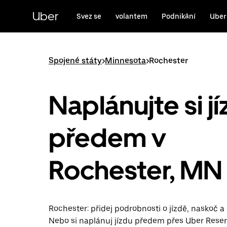
Přeskočit
na
Uber
Svez se
volantem
Podnikání
Uber
hlavní
obsah
Spojené státy
>
Minnesota
>
Rochester
Naplánujte si j
předem v
Rochester, MN
Rochester: přidej podrobnosti o jízdě, naskoč a 
Nebo si naplánuj jízdu předem přes Uber Reserv