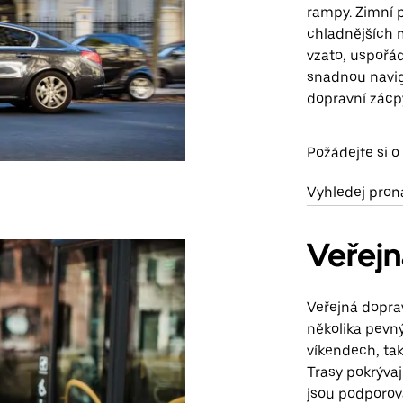
rampy. Zimní 
chladnějších m
vzato, uspořád
snadnou navig
dopravní zácp
Požádejte si o
Vyhledej pron
Veřej
Veřejná dopra
několika pevný
víkendech, tak
Trasy pokrývaj
jsou podporová