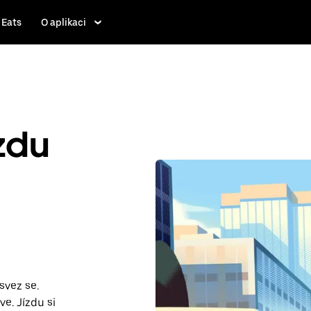
 Eats
O aplikaci
ízdu
svez se.
e. Jízdu si