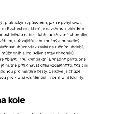
t praktickým způsobem, jak se pohybovat,
tru Rochesteru, které je navrženo s ohledem
pnost. Město nabízí dobře udržované chodníky,
ětlení, což zajišťuje bezpečný a pohodlný
Možnost chůze však závisí na ročním období,
 může sníh a led ovlivnit stav chodníků.
ré oblasti jsou kompaktní a snadno přístupné
h je nutné překonávat delší vzdálenosti, což činí
odnou pro některé cesty. Celkově je chůze
u pro kratší vzdálenosti a centrální lokality.
na kole