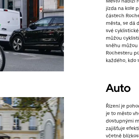
Město nabízí r
jízda na kole 
částech Roche
města, se dá d
své cyklistick
můžou cyklistů
sněhu můžou n
Rochesteru po
každého, kdo 
Auto
Řízení je poh
je to město v
dostupnými mo
zajišťuje efek
včetně blízkos