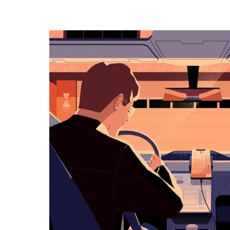
otevřeš
kalendář
a můžeš
vybrat
datum.
Stisknutím
klávesy
Esc
zavřeš
kalendář.