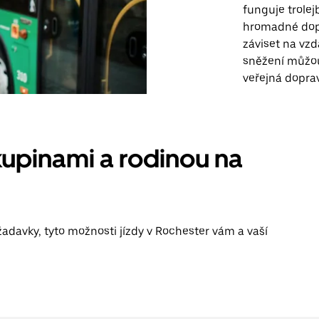
funguje trolej
hromadné dopr
záviset na vzd
sněžení můžou 
veřejná dopra
kupinami a rodinou na
žadavky, tyto možnosti jízdy v Rochester vám a vaší