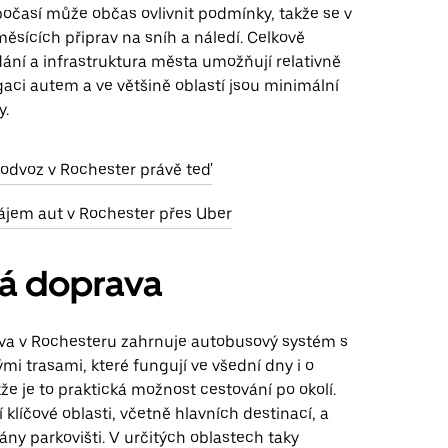
počasí může občas ovlivnit podmínky, takže se v
ěsících připrav na sníh a náledí. Celkově
ání a infrastruktura města umožňují relativně
aci autem a ve většině oblastí jsou minimální
y.
 odvoz v Rochester právě teď
ájem aut v Rochester přes Uber
ná doprava
va v Rochesteru zahrnuje autobusový systém s
mi trasami, které fungují ve všední dny i o
že je to praktická možnost cestování po okolí.
í klíčové oblasti, včetně hlavních destinací, a
ny parkovišti. V určitých oblastech taky