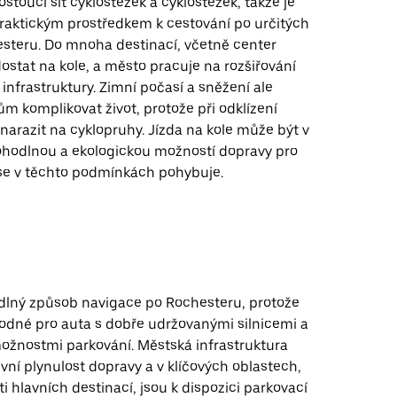
ostoucí síť cyklostezek a cyklostezek, takže je
praktickým prostředkem k cestování po určitých
steru. Do mnoha destinací, včetně center
ostat na kole, a město pracuje na rozšiřování
é infrastruktury. Zimní počasí a sněžení ale
m komplikovat život, protože při odklízení
arazit na cyklopruhy. Jízda na kole může být v
hodlnou a ekologickou možností dopravy pro
se v těchto podmínkách pohybuje.
odlný způsob navigace po Rochesteru, protože
hodné pro auta s dobře udržovanými silnicemi a
žnostmi parkování. Městská infrastruktura
tivní plynulost dopravy a v klíčových oblastech,
ti hlavních destinací, jsou k dispozici parkovací