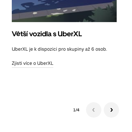
Větší vozidla s UberXL
Sku
UberXL je k dispozici pro skupiny až 6 osob.
Když
skup
Zjisti více o UberXL
míst
Zjis
1/4