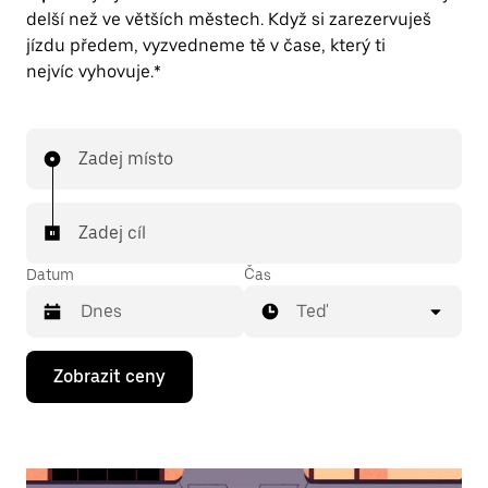
delší než ve větších městech. Když si zarezervuješ
jízdu předem, vyzvedneme tě v čase, který ti
nejvíc vyhovuje.*
Zadej místo
Zadej cíl
Datum
Čas
Teď
Stisknutím
Zobrazit ceny
klávesy
se
šipkou
dolů
otevřeš
kalendář