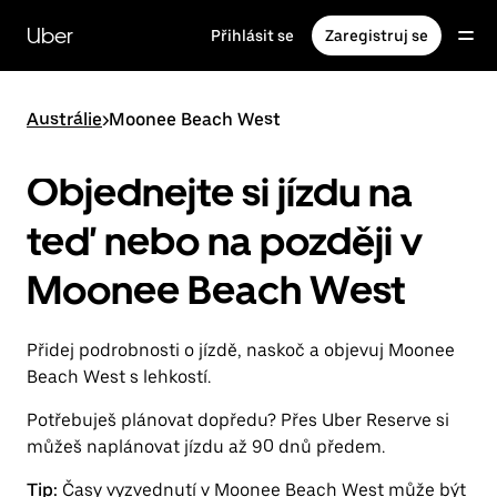
Přeskočit
na
Uber
Přihlásit se
Zaregistruj se
hlavní
obsah
Austrálie
>
Moonee Beach West
Objednejte si jízdu na
teď nebo na později v
Moonee Beach West
Přidej podrobnosti o jízdě, naskoč a objevuj Moonee
Beach West s lehkostí.
Potřebuješ plánovat dopředu? Přes Uber Reserve si
můžeš naplánovat jízdu až 90 dnů předem.
Tip:
Časy vyzvednutí v Moonee Beach West může být