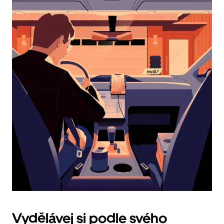
a můžeš
vybrat
datum.
Stisknutím
klávesy
Esc
zavřeš
kalendář.
Vydělávej si podle svého