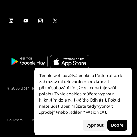
Tenhle web používá cookies třetích stran k
zobrazování relevantních reklam a k
přizpůsobování tím, že si pamatuje vaši
©
2026
Uber Technologies Inc.
polohu. Tyhle cookies můžete vypnout
kliknutím dole na tlačítko Odhlásit. Pokud
máte účet Uber, můžete
tady
vypnout
„prodej“ anebo „sdílení“ vašich dat.
Soukromí
Usnadnění přístupu
Podmínky
Vypnout
Dobře