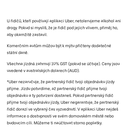
U řidičů, kteří používají aplikaci Uber, netolerujeme alkohol ani
drogy. Pokud si myslíš, že je řidič pod jejich vlivem, přiměj ho,
aby okamžitě zastavil.
Komerčním autům můžou být k mýtu přičteny dodatečné
státní daně.
Všechna jízdná zahrnují 10% GST (pokud se účtuje). Ceny jsou
uvedené v australských dolarech (AUD).
*Uber nezaručuje, že partnerský řidič tvoji objednávku jízdy
přijme. Jízdu potvrdíme, až partnerský řidič přijme tvoji
objednávku a ty potvrzení dostaneš. Pokud partnerský řidič
přijme tvoji objednávku jízdy, Uber negarantuje, že partnerský
řidič dorazí ve vybraný čas vyzvednutí. V aplikaci Uber najdeš
informace o dostupnosti ve svém domovském městě nebo
budoucím cíli. Můžeme ti naúčtovat storno poplatky.