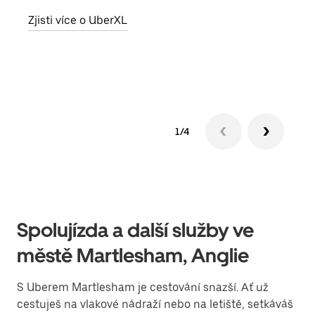
skup
Zjisti více o UberXL
míst
Zjis
1/4
Spolujízda a další služby ve
městě Martlesham, Anglie
S Uberem Martlesham je cestování snazší. Ať už
cestuješ na vlakové nádraží nebo na letiště, setkáváš