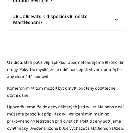
chránit cestující?
Je Uber Eats k dispozici ve městě
Martlesham?
U řidičů, kteří používají aplikaci Uber, netolerujeme alkohol ani
drogy. Pokud si myslíš, že je řidič pod jejich vlivem, přiměj ho,
aby okamžitě zastavil.
Komerčním autům můžou být k mýtu přičteny dodatečné
státní daně.
Upozorňujeme, že do ceny některých jízd na letiště nebo z něj
můžeme započítat příplatek na uhrazení minimálního
parkovného na letištních parkovištích. Pokud ceny účtujeme
dynamicky, uvedené jízdné bude vycházet z aktuálních sazeb.