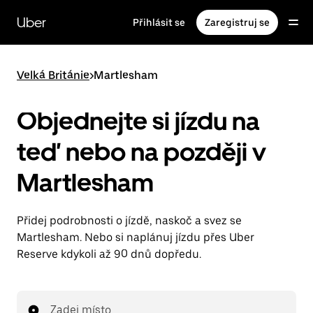
Přeskočit
na
Uber
Přihlásit se
Zaregistruj se
hlavní
obsah
Velká Británie
>
Martlesham
Objednejte si jízdu na
teď nebo na později v
Martlesham
Přidej podrobnosti o jízdě, naskoč a svez se
Martlesham. Nebo si naplánuj jízdu přes Uber
Reserve kdykoli až 90 dnů dopředu.
Zadej místo