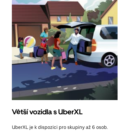
Větší vozidla s UberXL
Sku
UberXL je k dispozici pro skupiny až 6 osob.
Když