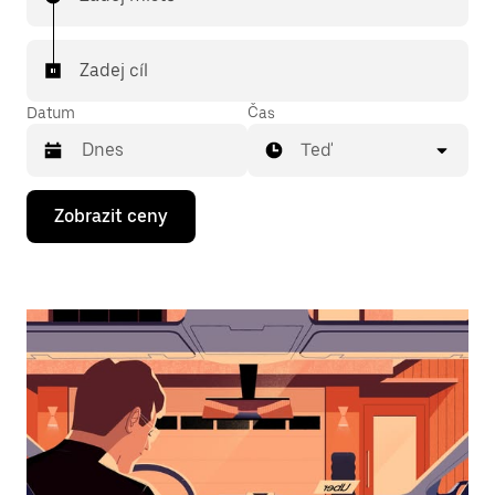
Zadej cíl
Datum
Čas
Teď
Stisknutím
Zobrazit ceny
klávesy
se
šipkou
dolů
otevřeš
kalendář
a můžeš
vybrat
datum.
Stisknutím
klávesy
Esc
zavřeš
kalendář.