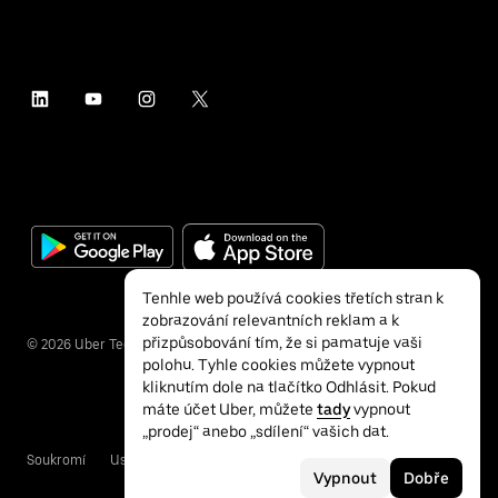
Tenhle web používá cookies třetích stran k
zobrazování relevantních reklam a k
přizpůsobování tím, že si pamatuje vaši
©
2026
Uber Technologies Inc.
polohu. Tyhle cookies můžete vypnout
kliknutím dole na tlačítko Odhlásit. Pokud
máte účet Uber, můžete
tady
vypnout
„prodej“ anebo „sdílení“ vašich dat.
Soukromí
Usnadnění přístupu
Podmínky
Vypnout
Dobře