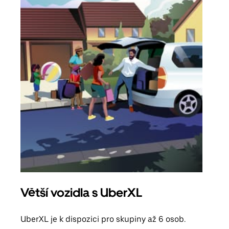
Větší vozidla s UberXL
Sku
UberXL je k dispozici pro skupiny až 6 osob.
Když