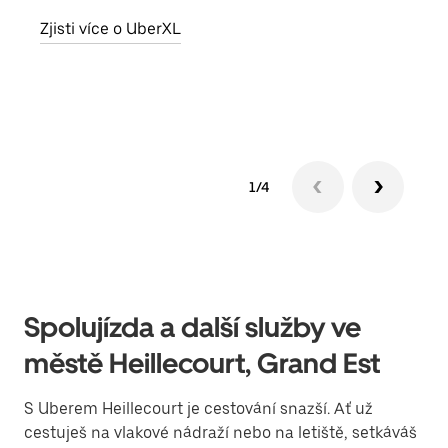
skup
Zjisti více o UberXL
míst
Zjis
1/4
Spolujízda a další služby ve
městě Heillecourt, Grand Est
S Uberem Heillecourt je cestování snazší. Ať už
cestuješ na vlakové nádraží nebo na letiště, setkáváš