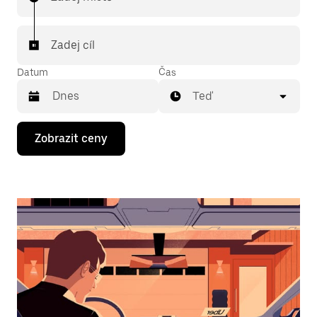
Zadej cíl
Datum
Čas
Teď
Stisknutím
Zobrazit ceny
klávesy
se
šipkou
dolů
otevřeš
kalendář
a můžeš
vybrat
datum.
Stisknutím
klávesy
Esc
zavřeš
kalendář.