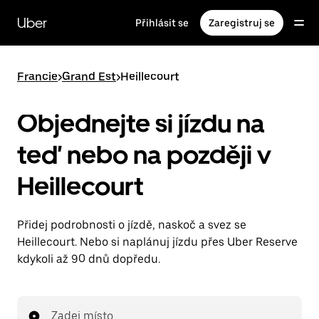
Přeskočit
na
Uber
Přihlásit se
Zaregistruj se
hlavní
obsah
Francie
>
Grand Est
>
Heillecourt
Objednejte si jízdu na
teď nebo na později v
Heillecourt
Přidej podrobnosti o jízdě, naskoč a svez se
Heillecourt. Nebo si naplánuj jízdu přes Uber Reserve
kdykoli až 90 dnů dopředu.
Zadej místo