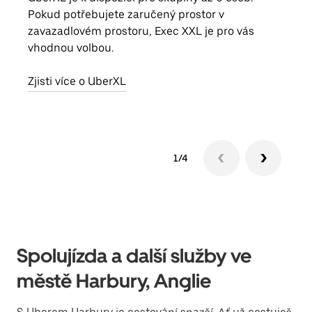
Pokud potřebujete zaručený prostor v
skup
zavazadlovém prostoru, Exec XXL je pro vás
míst
vhodnou volbou.
Zjis
Zjisti více o UberXL
1/4
Spolujízda a další služby ve
městě Harbury, Anglie