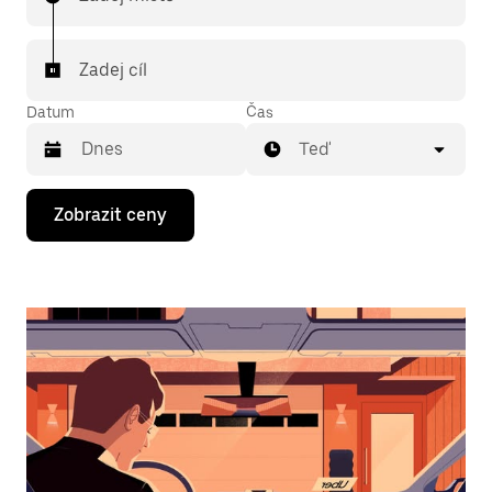
Zadej cíl
Datum
Čas
Teď
Stisknutím
Zobrazit ceny
klávesy
se
šipkou
dolů
otevřeš
kalendář
a můžeš
vybrat
datum.
Stisknutím
klávesy
Esc
zavřeš
kalendář.