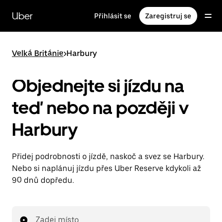
Přeskočit
na
Uber
Přihlásit se
Zaregistruj se
hlavní
obsah
Velká Británie
>
Harbury
Objednejte si jízdu na
teď nebo na později v
Harbury
Přidej podrobnosti o jízdě, naskoč a svez se Harbury.
Nebo si naplánuj jízdu přes Uber Reserve kdykoli až
90 dnů dopředu.
Zadej místo