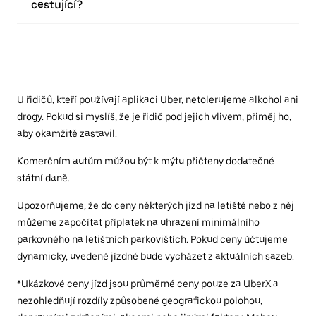
cestující?
U řidičů, kteří používají aplikaci Uber, netolerujeme alkohol ani
drogy. Pokud si myslíš, že je řidič pod jejich vlivem, přiměj ho,
aby okamžitě zastavil.
Komerčním autům můžou být k mýtu přičteny dodatečné
státní daně.
Upozorňujeme, že do ceny některých jízd na letiště nebo z něj
můžeme započítat příplatek na uhrazení minimálního
parkovného na letištních parkovištích. Pokud ceny účtujeme
dynamicky, uvedené jízdné bude vycházet z aktuálních sazeb.
*Ukázkové ceny jízd jsou průměrné ceny pouze za UberX a
nezohledňují rozdíly způsobené geografickou polohou,