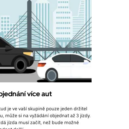
jednání více aut
Uber Shu
ud je ve vaší skupině pouze jeden držitel
Možnost shut
u, může si na vyžádání objednat až 3 jízdy.
trasy na leti
dá jízda musí začít, než bude možné