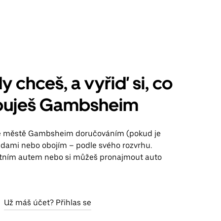
y chceš, a vyřiď si, co
buješ Gambsheim
ve městě Gambsheim doručováním (pokud je
jízdami nebo obojím – podle svého rozvrhu.
stním autem nebo si můžeš pronajmout auto
Už máš účet? Přihlas se