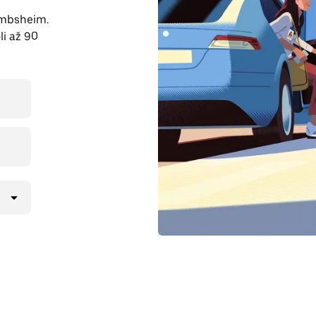
Gambsheim.
li až 90