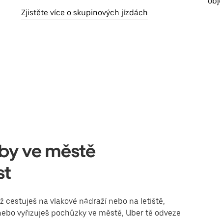
obj
Zjistěte více o skupinových jízdách
užby ve městě
st
cestuješ na vlakové nádraží nebo na letiště,
i nebo vyřizuješ pochůzky ve městě, Uber tě odveze