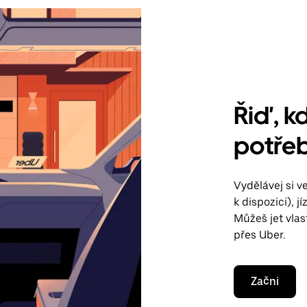
Řiď, kd
potře
Vydělávej si 
k dispozici), 
Můžeš jet vla
přes Uber.
Začni