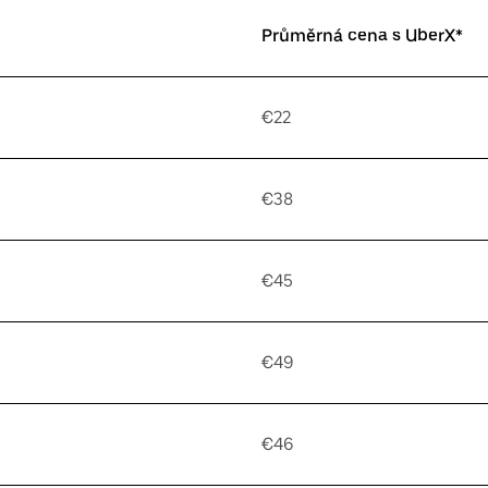
Průměrná cena s UberX*
€22
€38
€45
€49
€46