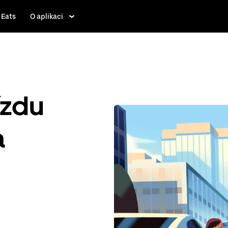
 Eats
O aplikaci
ízdu
a