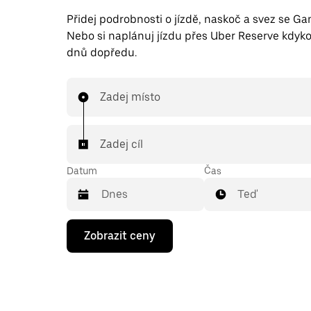
Přidej podrobnosti o jízdě, naskoč a svez se 
Nebo si naplánuj jízdu přes Uber Reserve kdyko
dnů dopředu.
Zadej místo
Zadej cíl
Datum
Čas
Teď
Stisknutím
Zobrazit ceny
klávesy
se
šipkou
dolů
otevřeš
kalendář