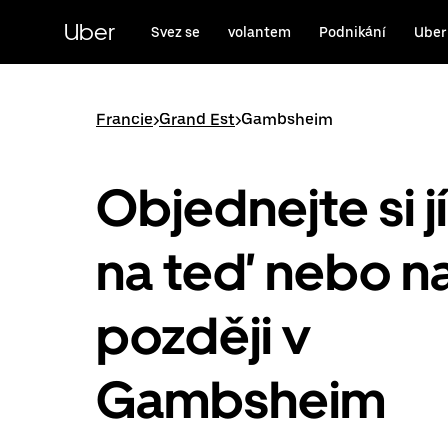
Přeskočit
na
Uber
Svez se
volantem
Podnikání
Uber
hlavní
obsah
Francie
>
Grand Est
>
Gambsheim
Objednejte si j
na teď nebo n
později v
Gambsheim