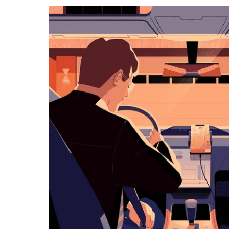
a můžeš
vybrat
datum.
Stisknutím
klávesy
Esc
zavřeš
kalendář.