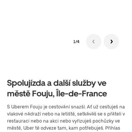
Zjis
1/4
Spolujízda a další služby ve
městě Fouju, Île-de-France
S Uberem Fouju je cestování snazší. Ať už cestuješ na
vlakové nádraží nebo na letiště, setkáváš se s přáteli v
restauraci nebo na akci nebo vyřizuješ pochůzky ve
městě, Uber tě odveze tam, kam potřebuješ. Přihlas