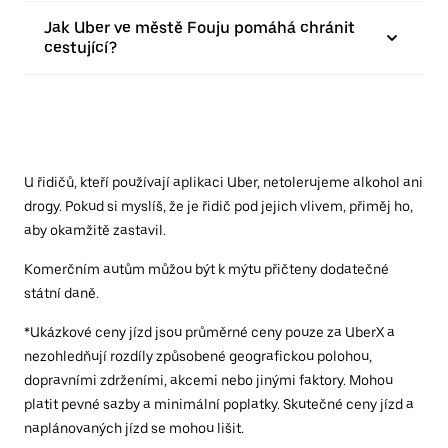
Jak Uber ve městě Fouju pomáhá chránit
cestující?
U řidičů, kteří používají aplikaci Uber, netolerujeme alkohol ani
drogy. Pokud si myslíš, že je řidič pod jejich vlivem, přiměj ho,
aby okamžitě zastavil.
Komerčním autům můžou být k mýtu přičteny dodatečné
státní daně.
*Ukázkové ceny jízd jsou průměrné ceny pouze za UberX a
nezohledňují rozdíly způsobené geografickou polohou,
dopravními zdrženími, akcemi nebo jinými faktory. Mohou
platit pevné sazby a minimální poplatky. Skutečné ceny jízd a
naplánovaných jízd se mohou lišit.