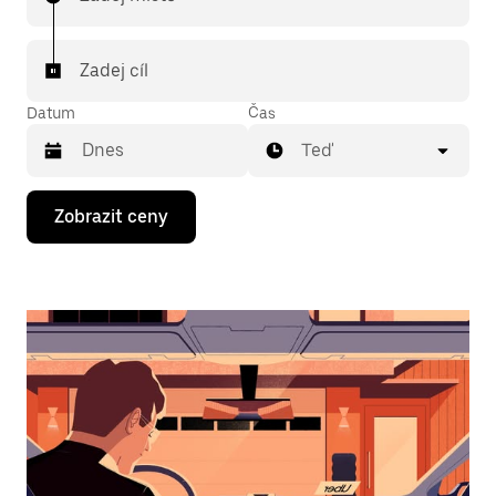
Zadej cíl
Datum
Čas
Teď
Stisknutím
Zobrazit ceny
klávesy
se
šipkou
dolů
otevřeš
kalendář
a můžeš
vybrat
datum.
Stisknutím
klávesy
Esc
zavřeš
kalendář.