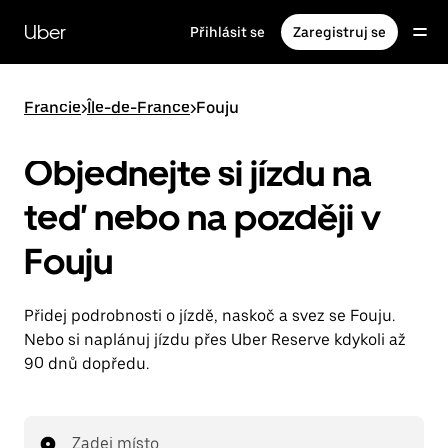
Přeskočit
na
Uber
Přihlásit se
Zaregistruj se
hlavní
obsah
Francie
>
Île-de-France
>
Fouju
Objednejte si jízdu na
teď nebo na později v
Fouju
Přidej podrobnosti o jízdě, naskoč a svez se Fouju.
Nebo si naplánuj jízdu přes Uber Reserve kdykoli až
90 dnů dopředu.
Zadej místo