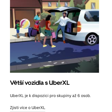
Větší vozidla s UberXL
Sku
UberXL je k dispozici pro skupiny až 6 osob.
Když
skup
Zjisti více o UberXL
míst