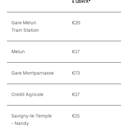
s UberX*
Gare Melun
€20
Train Station
Melun
€17
Gare Montparnasse
€73
Crédit Agricole
€17
Savigny-le-Temple
€15
- Nandy