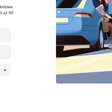
akelowe.
li až 90