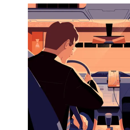
a můžeš
vybrat
datum.
Stisknutím
klávesy
Esc
zavřeš
kalendář.