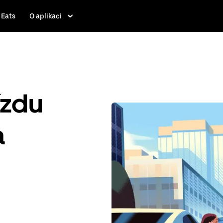
 Eats
O aplikaci
ízdu
a