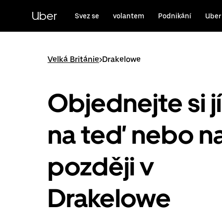
Přeskočit
na
Uber
Svez se
volantem
Podnikání
Uber
hlavní
obsah
Velká Británie
>
Drakelowe
Objednejte si j
na teď nebo n
později v
Drakelowe