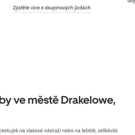
obj
Zjistěte více o skupinových jízdách
užby ve městě Drakelowe,
cestuješ na vlakové nádraží nebo na letiště, setkáváš