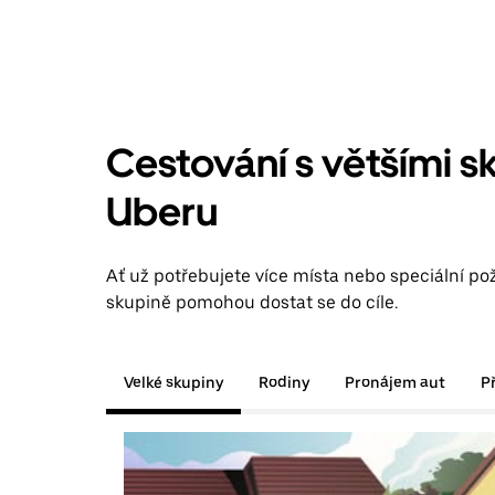
Cestování s většími s
Uberu
Ať už potřebujete více místa nebo speciální po
skupině pomohou dostat se do cíle.
Velké skupiny
Rodiny
Pronájem aut
P