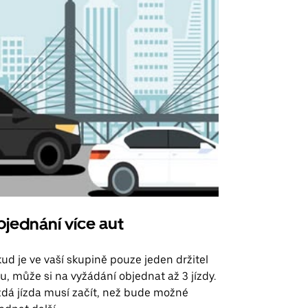
jednání více aut
Uber Shu
ud je ve vaší skupině pouze jeden držitel
Možnost shut
u, může si na vyžádání objednat až 3 jízdy.
trasy na leti
dá jízda musí začít, než bude možné