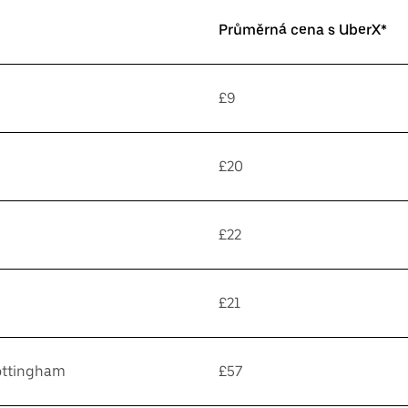
Průměrná cena s UberX*
£9
£20
£22
£21
ottingham
£57