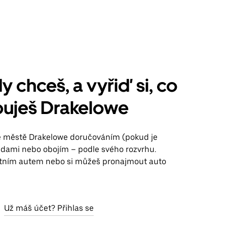
y chceš, a vyřiď si, co
buješ Drakelowe
ve městě Drakelowe doručováním (pokud je
jízdami nebo obojím – podle svého rozvrhu.
stním autem nebo si můžeš pronajmout auto
Už máš účet? Přihlas se