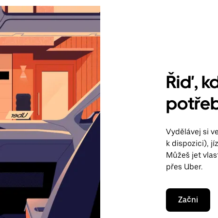
Řiď, kd
potře
Vydělávej si 
k dispozici), 
Můžeš jet vla
přes Uber.
Začni