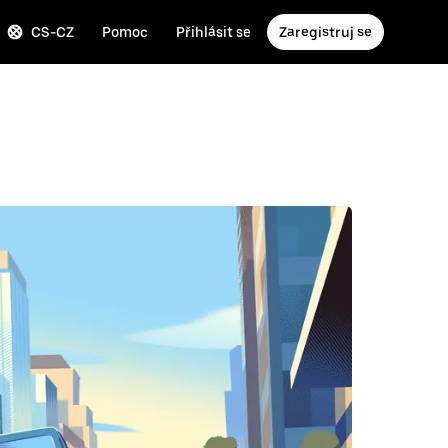
CS-CZ
Pomoc
Přihlásit se
Zaregistruj se