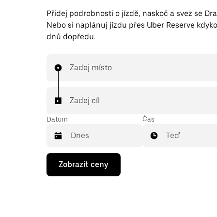
Přidej podrobnosti o jízdě, naskoč a svez se Dr
Nebo si naplánuj jízdu přes Uber Reserve kdyko
dnů dopředu.
Zadej místo
Zadej cíl
Datum
Čas
Teď
Stisknutím
Zobrazit ceny
klávesy
se
šipkou
dolů
otevřeš
kalendář