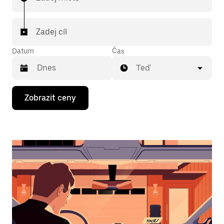
Zadej cíl
Datum
Čas
Teď
Stisknutím
Zobrazit ceny
klávesy
se
šipkou
dolů
otevřeš
kalendář
a můžeš
vybrat
datum.
Stisknutím
klávesy
Esc
zavřeš
kalendář.