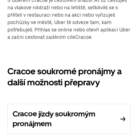
S Uberem Cracoe je cestování snazší. Ať už cestuješ
na vlakové nádraží nebo na letiště, setkáváš se s
přáteli v restauraci nebo na akci nebo vyřizuješ
pochůzky ve městě, Uber tě odveze tam, kam
potřebuješ. Přihlas se online nebo otevři aplikaci Uber
a začni cestovat zadáním cíleCracoe.
Cracoe soukromé pronájmy a
další možnosti přepravy
Cracoe jízdy soukromým
pronájmem