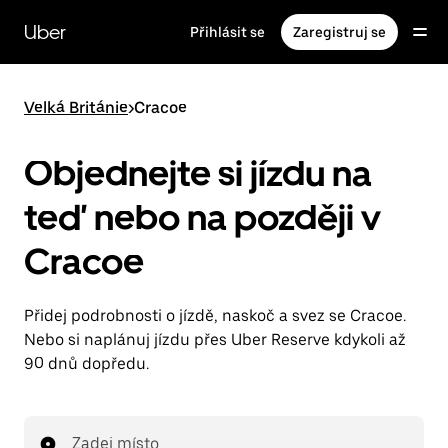
Přeskočit
na
Uber
Přihlásit se
Zaregistruj se
hlavní
obsah
Velká Británie
>
Cracoe
Objednejte si jízdu na
teď nebo na později v
Cracoe
Přidej podrobnosti o jízdě, naskoč a svez se Cracoe.
Nebo si naplánuj jízdu přes Uber Reserve kdykoli až
90 dnů dopředu.
Zadej místo