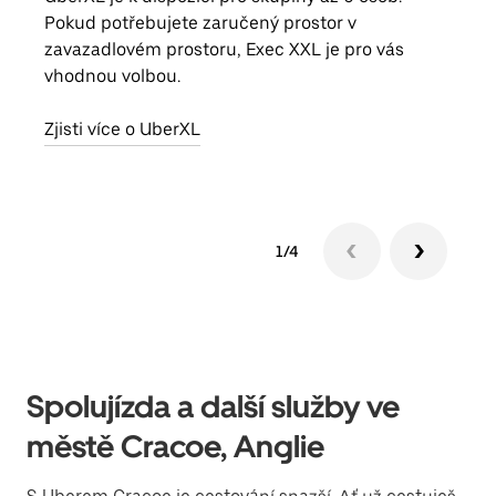
Pokud potřebujete zaručený prostor v
skup
zavazadlovém prostoru, Exec XXL je pro vás
míst
vhodnou volbou.
Zjis
Zjisti více o UberXL
1/4
Spolujízda a další služby ve
městě Cracoe, Anglie