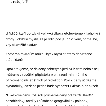
cestující?
U řidičů, kteří používají aplikaci Uber, netolerujeme alkohol ani
drogy. Pokud si myslíš, že je řidič pod jejich vlivem, přiměj ho,
aby okamžitě zastavil.
Komerčním autům můžou být k mýtu přičteny dodatečné
státní daně.
Upozorňujeme, že do ceny některých jízd na letiště nebo z něj
můžeme započítat příplatek na uhrazení minimálního
parkovného na letištních parkovištích. Pokud ceny účtujeme
dynamicky, uvedené jízdné bude vycházet z aktuálních sazeb.
*Ukázkové ceny jízd jsou průměrné ceny pouze za UberX a
nezohledňují rozdíly způsobené geografickou polohou,