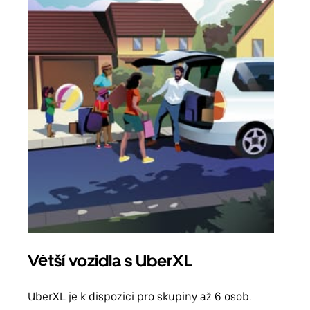
Větší vozidla s UberXL
Sku
UberXL je k dispozici pro skupiny až 6 osob.
Když