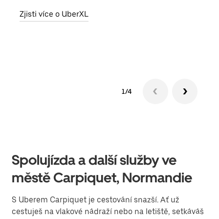
skup
Zjisti více o UberXL
míst
Zjis
1/4
Spolujízda a další služby ve
městě Carpiquet, Normandie
S Uberem Carpiquet je cestování snazší. Ať už
cestuješ na vlakové nádraží nebo na letiště, setkáváš