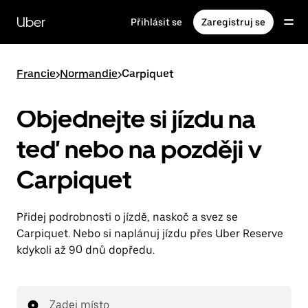
Přeskočit
na
Uber
Přihlásit se
Zaregistruj se
hlavní
obsah
Francie
>
Normandie
>
Carpiquet
Objednejte si jízdu na
teď nebo na později v
Carpiquet
Přidej podrobnosti o jízdě, naskoč a svez se
Carpiquet. Nebo si naplánuj jízdu přes Uber Reserve
kdykoli až 90 dnů dopředu.
Zadej místo