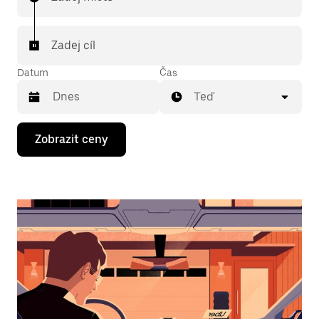
Zadej cíl
Datum
Čas
Teď
Stisknutím
Zobrazit ceny
klávesy
se
šipkou
dolů
otevřeš
kalendář
a můžeš
vybrat
datum.
Stisknutím
klávesy
Esc
zavřeš
kalendář.