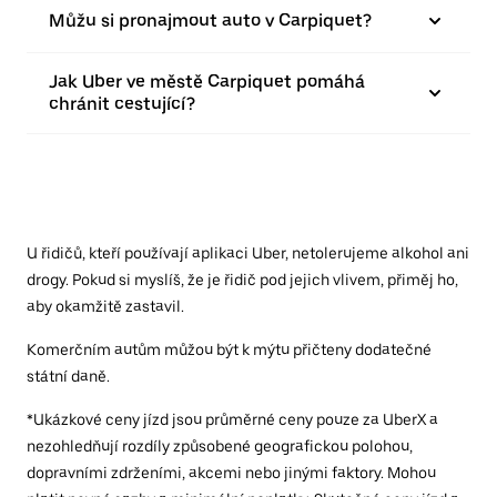
Můžu si pronajmout auto v Carpiquet?
Jak Uber ve městě Carpiquet pomáhá
chránit cestující?
U řidičů, kteří používají aplikaci Uber, netolerujeme alkohol ani
drogy. Pokud si myslíš, že je řidič pod jejich vlivem, přiměj ho,
aby okamžitě zastavil.
Komerčním autům můžou být k mýtu přičteny dodatečné
státní daně.
*Ukázkové ceny jízd jsou průměrné ceny pouze za UberX a
nezohledňují rozdíly způsobené geografickou polohou,
dopravními zdrženími, akcemi nebo jinými faktory. Mohou