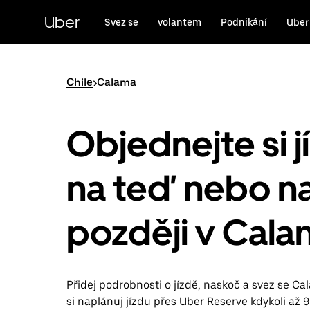
Přeskočit
na
Uber
Svez se
volantem
Podnikání
Uber
hlavní
obsah
Chile
>
Calama
Objednejte si j
na teď nebo n
později v Cal
Přidej podrobnosti o jízdě, naskoč a svez se C
si naplánuj jízdu přes Uber Reserve kdykoli až 