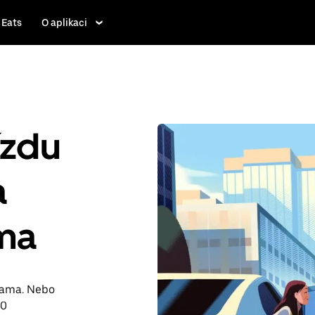
 Eats
O aplikaci
ízdu
a
ama
alama. Nebo
90