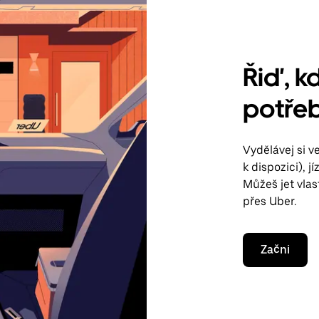
Řiď, kd
potře
Vydělávej si 
k dispozici), 
Můžeš jet vla
přes Uber.
Začni