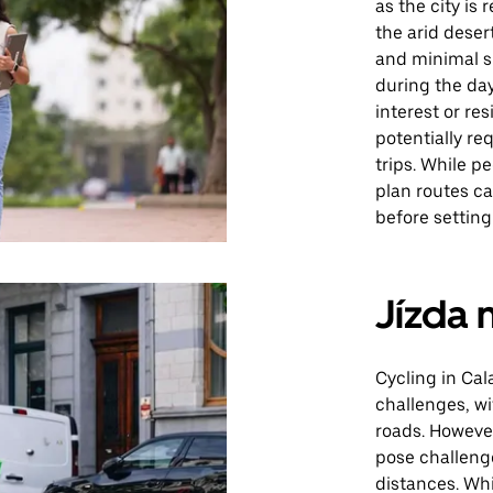
as the city is 
the arid deser
and minimal s
during the day
interest or re
potentially re
trips. While pe
plan routes ca
before setting
Jízda 
Cycling in Cal
challenges, w
roads. However
pose challenge
distances. Wh