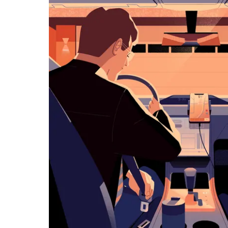
klávesy
Esc
zavřeš
kalendář.