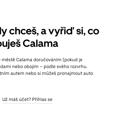
y chceš, a vyřiď si, co
buješ Calama
ve městě Calama doručováním (pokud je
jízdami nebo obojím – podle svého rozvrhu.
stním autem nebo si můžeš pronajmout auto
Už máš účet? Přihlas se