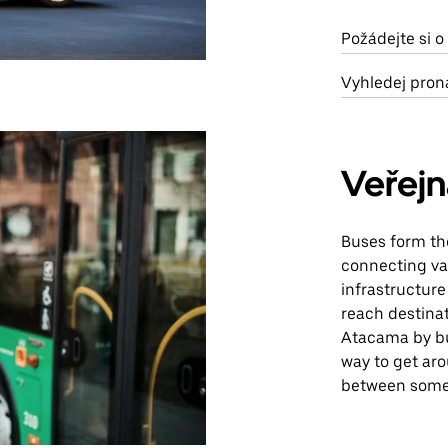
Požádejte si 
Vyhledej pron
Veřej
Buses form th
connecting var
infrastructure
reach destinat
Atacama by bus
way to get ar
between some 