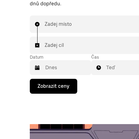
dnů dopředu.
Zadej místo
Zadej cíl
Datum
Čas
Teď
Stisknutím
Zobrazit ceny
klávesy
se
šipkou
dolů
otevřeš
kalendář
a můžeš
vybrat
datum.
Stisknutím