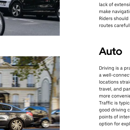
lack of extens
make navigatin
Riders should 
routes careful
Auto
Driving is a p
a well-connec
locations stra
travel, and pa
more convenien
Traffic is typ
good driving 
points of inte
option for exp