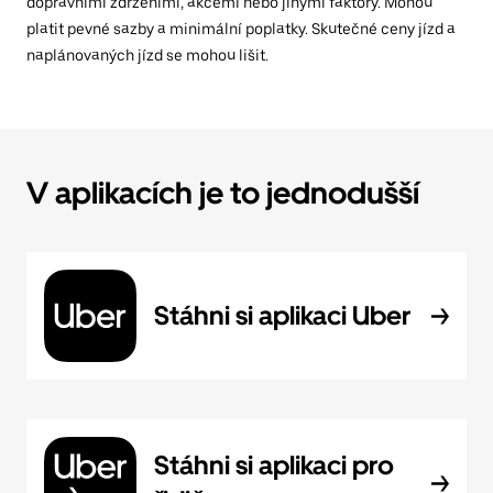
dopravními zdrženími, akcemi nebo jinými faktory. Mohou
platit pevné sazby a minimální poplatky. Skutečné ceny jízd a
naplánovaných jízd se mohou lišit.
V aplikacích je to jednodušší
Stáhni si aplikaci Uber
Stáhni si aplikaci pro