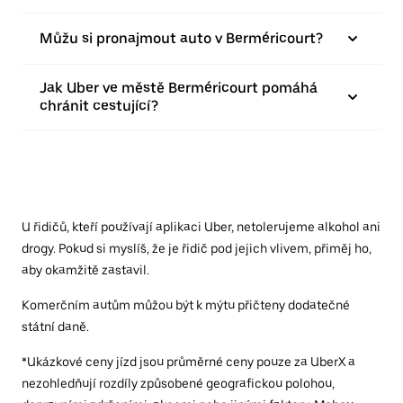
Můžu si pronajmout auto v Berméricourt?
Jak Uber ve městě Berméricourt pomáhá
chránit cestující?
U řidičů, kteří používají aplikaci Uber, netolerujeme alkohol ani
drogy. Pokud si myslíš, že je řidič pod jejich vlivem, přiměj ho,
aby okamžitě zastavil.
Komerčním autům můžou být k mýtu přičteny dodatečné
státní daně.
*Ukázkové ceny jízd jsou průměrné ceny pouze za UberX a
nezohledňují rozdíly způsobené geografickou polohou,