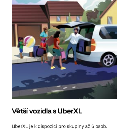
Větší vozidla s UberXL
Sku
UberXL je k dispozici pro skupiny až 6 osob.
Když