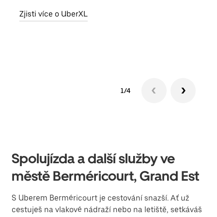
skup
Zjisti více o UberXL
míst
Zjis
1/4
Spolujízda a další služby ve
městě Berméricourt, Grand Est
S Uberem Berméricourt je cestování snazší. Ať už
cestuješ na vlakové nádraží nebo na letiště, setkáváš