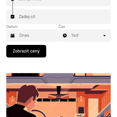
Zadej cíl
Datum
Čas
Teď
Stisknutím
Zobrazit ceny
klávesy
se
šipkou
dolů
otevřeš
kalendář
a můžeš
vybrat
datum.
Stisknutím
klávesy
Esc
zavřeš
kalendář.