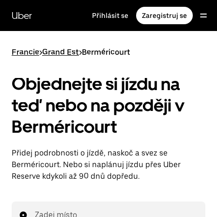
Přeskočit
na
Uber
Přihlásit se
Zaregistruj se
hlavní
obsah
Francie
>
Grand Est
>
Berméricourt
Objednejte si jízdu na
teď nebo na později v
Berméricourt
Přidej podrobnosti o jízdě, naskoč a svez se
Berméricourt. Nebo si naplánuj jízdu přes Uber
Reserve kdykoli až 90 dnů dopředu.
Zadej místo