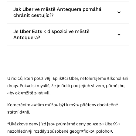
Jak Uber ve městě Antequera pomáhá
chránit cestující?
Je Uber Eats k dispozici ve městě
Antequera?
U řidičů, kteří používají aplikaci Uber, netolerujeme alkohol ani
drogy. Pokud si myslíš, že je řidič pod jejich vlivem, přiměj ho,
aby okamžitě zastavil.
Komerčním autům můžou být k mýtu přičteny dodatečné
státní daně.
*Ukázkové ceny jízd jsou průměrné ceny pouze za UberX a
nezohledňují rozdíly způsobené geografickou polohou,