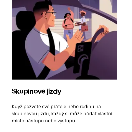
Skupinové jízdy
Obj
Když pozvete své přátele nebo rodinu na
Poku
skupinovou jízdu, každý si může přidat vlastní
účtu
místo nástupu nebo výstupu.
Každ
obje