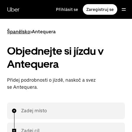
Přeskočit
na
Uber
Přihlásit se
Zaregistruj se
hlavní
obsah
Španělsko
>
Antequera
Objednejte si jízdu v
Antequera
Přidej podrobnosti o jízdě, naskoč a svez
se Antequera.
Zadej místo
Zadej cíl