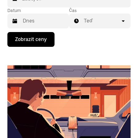
Datum
Čas
Teď
Stisknutím
Zobrazit ceny
klávesy
se
šipkou
dolů
otevřeš
kalendář
a můžeš
vybrat
datum.
Stisknutím
klávesy
Esc
zavřeš
kalendář.