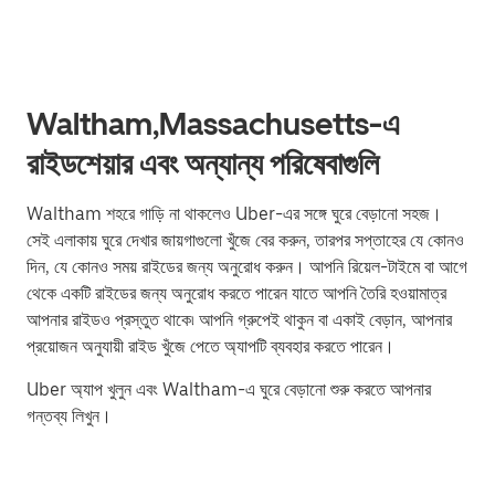
Waltham,Massachusetts-এ
রাইডশেয়ার এবং অন্যান্য পরিষেবাগুলি
Waltham শহরে গাড়ি না থাকলেও Uber-এর সঙ্গে ঘুরে বেড়ানো সহজ।
সেই এলাকায় ঘুরে দেখার জায়গাগুলো খুঁজে বের করুন, তারপর সপ্তাহের যে কোনও
দিন, যে কোনও সময় রাইডের জন্য অনুরোধ করুন। আপনি রিয়েল-টাইমে বা আগে
থেকে একটি রাইডের জন্য অনুরোধ করতে পারেন যাতে আপনি তৈরি হওয়ামাত্র
আপনার রাইডও প্রস্তুত থাকে৷ আপনি গ্রুপেই থাকুন বা একাই বেড়ান, আপনার
প্রয়োজন অনুযায়ী রাইড খুঁজে পেতে অ্যাপটি ব্যবহার করতে পারেন।
Uber অ্যাপ খুলুন এবং Waltham-এ ঘুরে বেড়ানো শুরু করতে আপনার
গন্তব্য লিখুন।