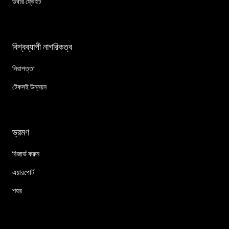
উবার ফ্রেইট
বিশ্বব্যাপী নাগরিকত্ব
নিরাপত্তা
টেকসই উন্নয়ন
ভ্রমণ
রিজার্ভ করুন
এয়ারপোর্ট
শহর