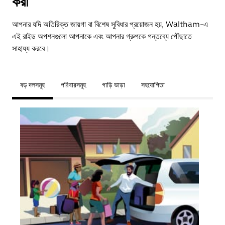
করা
আপনার যদি অতিরিক্ত জায়গা বা বিশেষ সুবিধার প্রয়োজন হয়, Waltham-এ
এই রাইড অপশনগুলো আপনাকে এবং আপনার গ্রুপকে গন্তব্যে পৌঁছাতে
সাহায্য করবে।
বড় দলসমূহ
পরিবারসমূহ
গাড়ি ভাড়া
সহযোগিতা