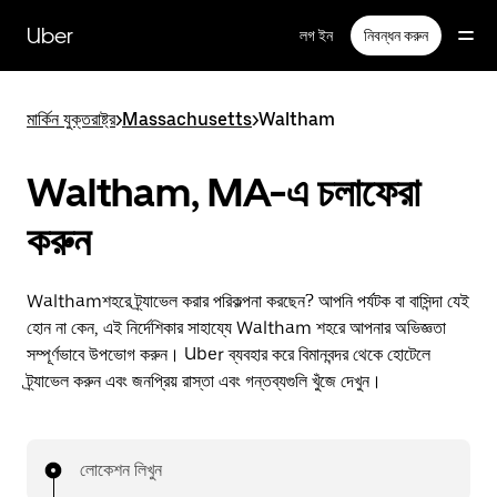
বাদ
দিয়ে
Uber
লগ ইন
নিবন্ধন করুন
প্রধান
বিষয়সূচিতে
যান
মার্কিন যুক্তরাষ্ট্র
>
Massachusetts
>
Waltham
Waltham, MA-এ চলাফেরা
করুন
Walthamশহরে ট্র্যাভেল করার পরিকল্পনা করছেন? আপনি পর্যটক বা বাসিন্দা যেই
হোন না কেন, এই নির্দেশিকার সাহায্যে Waltham শহরে আপনার অভিজ্ঞতা
সম্পূর্ণভাবে উপভোগ করুন। Uber ব্যবহার করে বিমানবন্দর থেকে হোটেলে
ট্র্যাভেল করুন এবং জনপ্রিয় রাস্তা এবং গন্তব্যগুলি খুঁজে দেখুন।
লোকেশন লিখুন