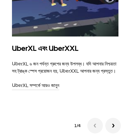
UberXL এবং UberXXL
গ্রু
UberXL ৬ জন পর্যন্ত গ্রুপের জন্য উপলব্ধ। যদি আপনার নিশ্চয়তা
যখন আপ
সহ ট্রাঙ্ক স্পেস প্রয়োজন হয়, UberXXL আপনার জন্য প্রস্তুত।
জানান
যোগ ক
UberXL সম্পর্কে আরও জানুন
গ্রুপ 
1/4