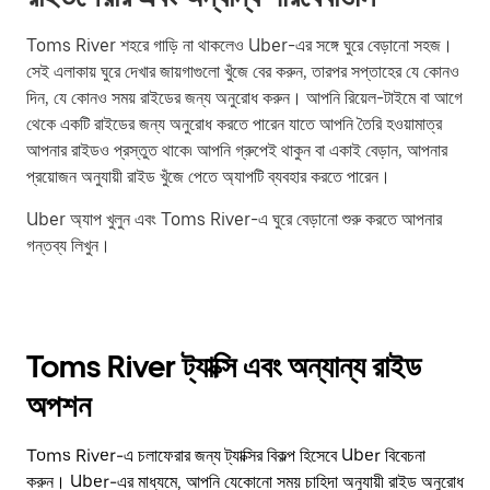
Toms River শহরে গাড়ি না থাকলেও Uber-এর সঙ্গে ঘুরে বেড়ানো সহজ।
সেই এলাকায় ঘুরে দেখার জায়গাগুলো খুঁজে বের করুন, তারপর সপ্তাহের যে কোনও
দিন, যে কোনও সময় রাইডের জন্য অনুরোধ করুন। আপনি রিয়েল-টাইমে বা আগে
থেকে একটি রাইডের জন্য অনুরোধ করতে পারেন যাতে আপনি তৈরি হওয়ামাত্র
আপনার রাইডও প্রস্তুত থাকে৷ আপনি গ্রুপেই থাকুন বা একাই বেড়ান, আপনার
প্রয়োজন অনুযায়ী রাইড খুঁজে পেতে অ্যাপটি ব্যবহার করতে পারেন।
Uber অ্যাপ খুলুন এবং Toms River-এ ঘুরে বেড়ানো শুরু করতে আপনার
গন্তব্য লিখুন।
Toms River ট্যাক্সি এবং অন্যান্য রাইড
অপশন
Toms River-এ চলাফেরার জন্য ট্যাক্সির বিকল্প হিসেবে Uber বিবেচনা
করুন। Uber-এর মাধ্যমে, আপনি যেকোনো সময় চাহিদা অনুযায়ী রাইড অনুরোধ