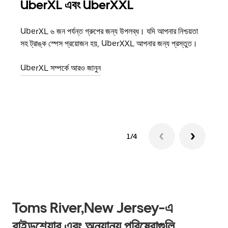
UberXL এবং UberXXL
গ্রু
UberXL ৬ জন পর্যন্ত গ্রুপের জন্য উপলব্ধ। যদি আপনার নিশ্চয়তা
যখন আপ
সহ ট্রাঙ্ক স্পেস প্রয়োজন হয়, UberXXL আপনার জন্য প্রস্তুত।
জানান
যোগ ক
UberXL সম্পর্কে আরও জানুন
গ্রুপ 
1/4
Toms River,New Jersey-এ
রাইডশেয়ার এবং অন্যান্য পরিষেবাগুলি