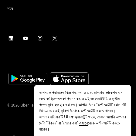
শহর
আপনাকে প্রাসঙ্গিক বিজ্ঞাপন দেখাতে এবং আপনার লোকেশন মনে
রেখে ব্যক্তিগতকরণ প্রদান করতে এই ওয়েবসাইটটিতে তৃতীয়
পক্ষের কুকি ব্যবহার করা হয়। আপনি নিচের "অপ্ট আউট" বোতামটি
©
2026
Uber Technologies Inc.
নির্বাচন করে এই কুকিগুলি থেকে অপ্ট আউট করতে পারেন।
আপনার যদি একটি Uber অ্যাকাউন্ট থাকে, তাহলে আপনি আপনার
ডেটা "বিক্রয়" বা "শেয়ার করা"
এখানে
থেকে অপ্ট-আউট করতে
পারেন।