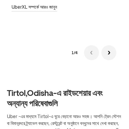
জানান
UberXL সম্পর্কে আরও জানুন
যোগ ক
গ্রুপ 
1/4
Tirtol,Odisha-এ রাইডশেয়ার এবং
অন্যান্য পরিষেবাগুলি
Uber -এর মাধ্যমে Tirtol-এ ঘুরে বেড়ানো আরও সহজ। আপনি ট্রেন স্টেশন
বা বিমানবন্দরে ট্র্যাভেল করছেন, রেস্টুরেন্ট বা অনুষ্ঠানে বন্ধুদের সাথে দেখা করছেন,