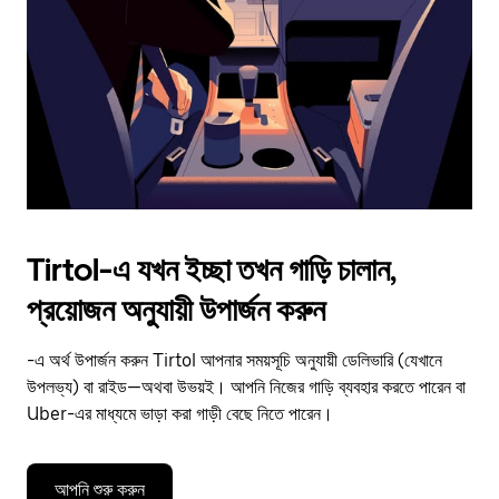
to
close
the
calendar.
Tirtol-এ যখন ইচ্ছা তখন গাড়ি চালান,
প্রয়োজন অনুযায়ী উপার্জন করুন
-এ অর্থ উপার্জন করুন Tirtol আপনার সময়সূচি অনুযায়ী ডেলিভারি (যেখানে
উপলভ্য) বা রাইড—অথবা উভয়ই। আপনি নিজের গাড়ি ব্যবহার করতে পারেন বা
Uber-এর মাধ্যমে ভাড়া করা গাড়ী বেছে নিতে পারেন।
আপনি শুরু করুন