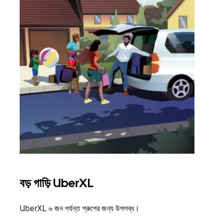
বড় গাড়ি UberXL
গ্রু
UberXL ৬ জন পর্যন্ত গ্রুপের জন্য উপলব্ধ।
যখন আপ