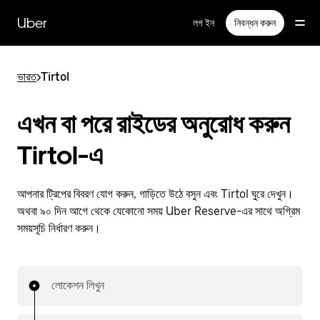
বাদ
দিয়ে
Uber
লগ ইন
নিবন্ধন করুন
প্রধান
বিষয়সূচিতে
যান
ভারত
>
Tirtol
এখন বা পরে রাইডের অনুরোধ করুন
Tirtol-এ
আপনার ট্রিপের বিবরণ যোগ করুন, গাড়িতে উঠে বসুন এবং Tirtol ঘুরে দেখুন।
অথবা ৯০ দিন আগে থেকে যেকোনো সময় Uber Reserve-এর সাথে অগ্রিম
সময়সূচি নির্ধারণ করুন।
লোকেশন লিখুন