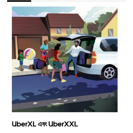
UberXL এবং UberXXL
গ্রু