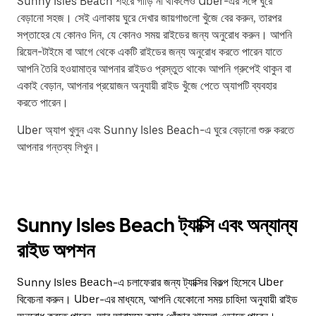
Sunny Isles Beach শহরে গাড়ি না থাকলেও Uber-এর সঙ্গে ঘুরে
বেড়ানো সহজ। সেই এলাকায় ঘুরে দেখার জায়গাগুলো খুঁজে বের করুন, তারপর
সপ্তাহের যে কোনও দিন, যে কোনও সময় রাইডের জন্য অনুরোধ করুন। আপনি
রিয়েল-টাইমে বা আগে থেকে একটি রাইডের জন্য অনুরোধ করতে পারেন যাতে
আপনি তৈরি হওয়ামাত্র আপনার রাইডও প্রস্তুত থাকে৷ আপনি গ্রুপেই থাকুন বা
একাই বেড়ান, আপনার প্রয়োজন অনুযায়ী রাইড খুঁজে পেতে অ্যাপটি ব্যবহার
করতে পারেন।
Uber অ্যাপ খুলুন এবং Sunny Isles Beach-এ ঘুরে বেড়ানো শুরু করতে
আপনার গন্তব্য লিখুন।
Sunny Isles Beach ট্যাক্সি এবং অন্যান্য
রাইড অপশন
Sunny Isles Beach-এ চলাফেরার জন্য ট্যাক্সির বিকল্প হিসেবে Uber
বিবেচনা করুন। Uber-এর মাধ্যমে, আপনি যেকোনো সময় চাহিদা অনুযায়ী রাইড