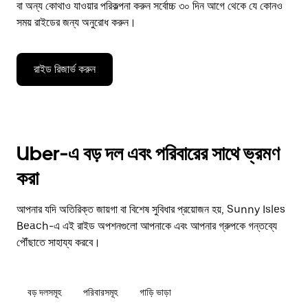
বা অন্য কোথাও যাওয়ার পরিকল্পনা করুন সর্বোচ্চ ৩০ দিন আগে থেকে যে কোনও
সময় রাইডের জন্য অনুরোধ করুন।
রাইড রিজার্ভ করুন
Uber-এ বড় দল এবং পরিবারের সাথে ভ্রমণ
করা
আপনার যদি অতিরিক্ত জায়গা বা বিশেষ সুবিধার প্রয়োজন হয়, Sunny Isles
Beach-এ এই রাইড অপশনগুলো আপনাকে এবং আপনার গ্রুপকে গন্তব্যে
পৌঁছাতে সাহায্য করবে।
বড় দলসমূহ
পরিবারসমূহ
গাড়ি ভাড়া