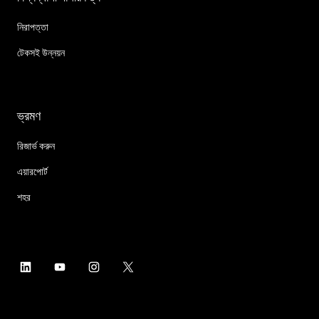
নিরাপত্তা
টেকসই উন্নয়ন
ভ্রমণ
রিজার্ভ করুন
এয়ারপোর্ট
শহর