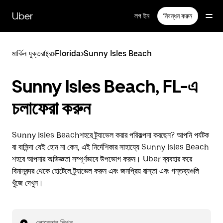
বাদ
দিয়ে
Uber
লগ ইন
নিবন্ধন করুন
প্রধান
বিষয়সূচিতে
যান
মার্কিন যুক্তরাষ্ট্র
>
Florida
>
Sunny Isles Beach
Sunny Isles Beach, FL-এ
চলাফেরা করুন
Sunny Isles Beachশহরে ট্র্যাভেল করার পরিকল্পনা করছেন? আপনি পর্যটক
বা বাসিন্দা যেই হোন না কেন, এই নির্দেশিকার সাহায্যে Sunny Isles Beach
শহরে আপনার অভিজ্ঞতা সম্পূর্ণভাবে উপভোগ করুন। Uber ব্যবহার করে
বিমানবন্দর থেকে হোটেলে ট্র্যাভেল করুন এবং জনপ্রিয় রাস্তা এবং গন্তব্যগুলি
খুঁজে দেখুন।
লোকেশন লিখুন