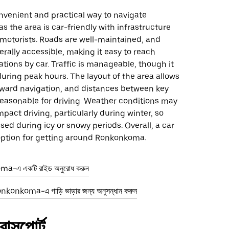
onvenient and practical way to navigate
 the area is car-friendly with infrastructure
 motorists. Roads are well-maintained, and
erally accessible, making it easy to reach
ations by car. Traffic is manageable, though it
uring peak hours. The layout of the area allows
orward navigation, and distances between key
reasonable for driving. Weather conditions may
mpact driving, particularly during winter, so
ised during icy or snowy periods. Overall, a car
 option for getting around Ronkonkoma.
a-এ একটি রাইড অনুরোধ করুন
nkonkoma-এ গাড়ি ভাড়ার জন্য অনুসন্ধান করুন
ান্সপোর্ট