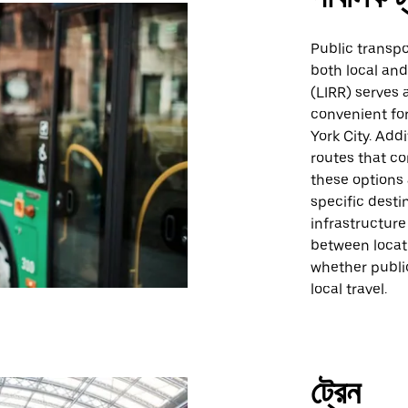
Public transp
both local and
(LIRR) serves 
convenient fo
York City. Add
routes that c
these options 
specific desti
infrastructure
between locati
whether public
local travel.
ট্রেন