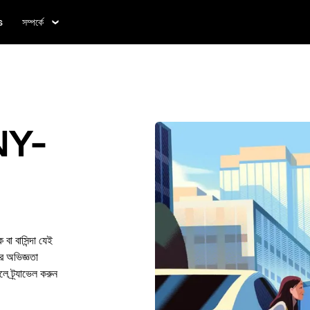
s
সম্পর্কে
NY-
া বাসিন্দা যেই
 অভিজ্ঞতা
ে ট্র্যাভেল করুন