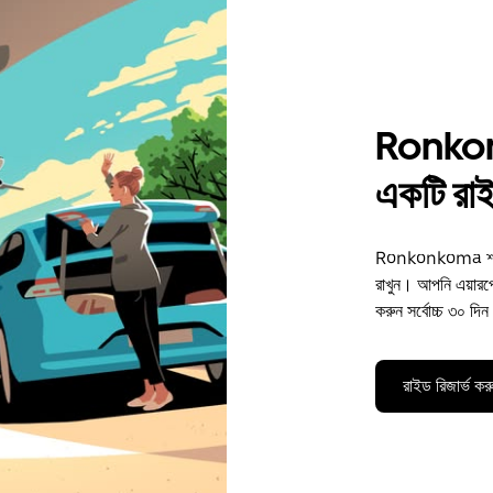
Ronkon
একটি রাই
Ronkonkoma শহরে 
রাখুন। আপনি এয়ারপোর্
করুন সর্বোচ্চ ৩০ দ
রাইড রিজার্ভ কর