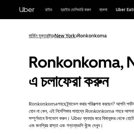
বাদ
দিয়ে
Uber
রাইড
ড্রাইভ ডেলিভারি করুন
ব্যবসা
Uber Eat
প্রধান
বিষয়সূচিতে
যান
মার্কিন যুক্তরাষ্ট্র
>
New York
>
Ronkonkoma
Ronkonkoma, 
এ চলাফেরা করুন
Ronkonkomaশহরে ট্র্যাভেল করার পরিকল্পনা করছেন? আপনি পর্যটক ব
হোন না কেন, এই নির্দেশিকার সাহায্যে Ronkonkoma শহরে আপনার
সম্পূর্ণভাবে উপভোগ করুন। Uber ব্যবহার করে বিমানবন্দর থেকে হোটেল
এবং জনপ্রিয় রাস্তা এবং গন্তব্যগুলি খুঁজে দেখুন।