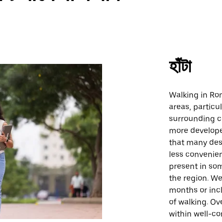
হাঁটা
Walking in Ro
areas, particu
surrounding c
more develope
that many des
less convenien
present in so
the region. We
months or inc
of walking. Ove
within well-c