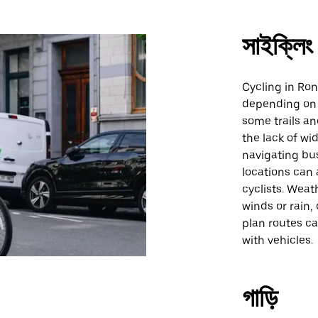
সাইক্লিং
Cycling in Ro
depending on 
some trails an
the lack of w
navigating bu
locations can 
cyclists. Weat
winds or rain,
plan routes ca
with vehicles.
গাড়ি