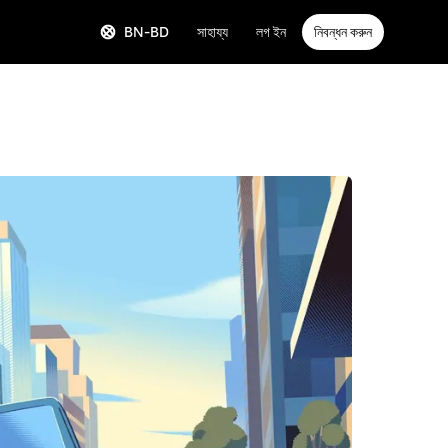
BN-BD
সাহায্য
লগ ইন
নিবন্ধন করুন