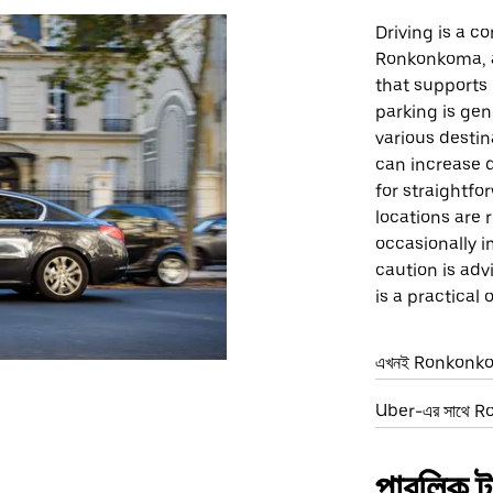
Driving is a c
Ronkonkoma, as
that supports
parking is gen
various destin
can increase d
for straightf
locations are 
occasionally i
caution is adv
is a practical
এখনই Ronkonkom
Uber-এর সাথে Ro
পাবলিক ট্র