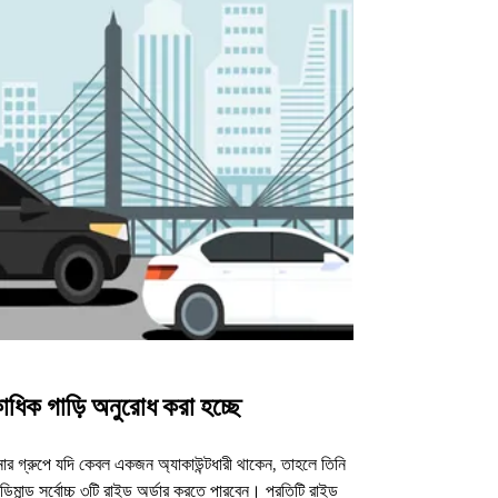
াধিক গাড়ি অনুরোধ করা হচ্ছে
উবার শাটল
র গ্রুপে যদি কেবল একজন অ্যাকাউন্টধারী থাকেন, তাহলে তিনি
আমাদের শাটল অপশন ন
িমান্ড সর্বোচ্চ ৩টি রাইড অর্ডার করতে পারবেন। প্রতিটি রাইড
ভেন্যুগুলোর জন্য