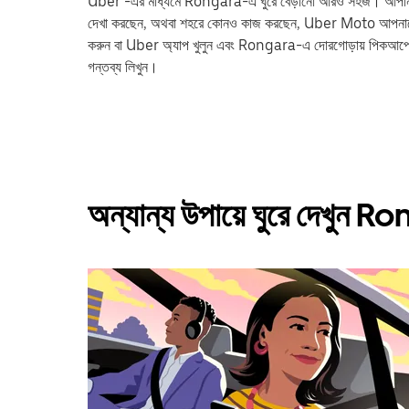
Uber -এর মাধ্যমে Rongara-এ ঘুরে বেড়ানো আরও সহজ। আপনি ট্রেন স্টে
দেখা করছেন, অথবা শহরে কোনও কাজ করছেন, Uber Moto আপনাকে আ
করুন বা Uber অ্যাপ খুলুন এবং Rongara-এ দোরগোড়ায় পিকআপ
গন্তব্য লিখুন।
অন্যান্য উপায়ে ঘুরে দেখুন 