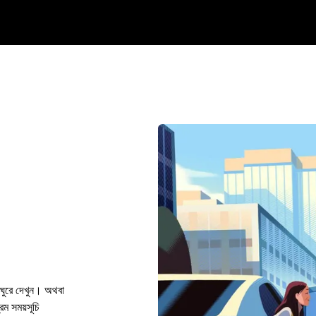
ঘুরে দেখুন। অথবা
 সময়সূচি