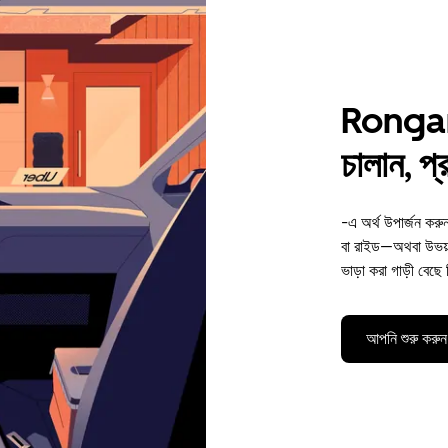
Rongara
চালান, প
-এ অর্থ উপার্জন কর
বা রাইড—অথবা উভয়
ভাড়া করা গাড়ী বেছে
আপনি শুরু করুন