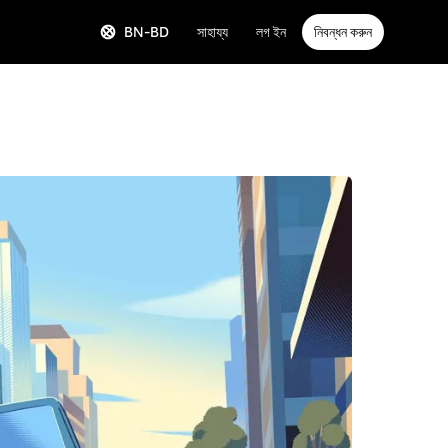
BN-BD
সাহায্য
লগ ইন
নিবন্ধন করুন