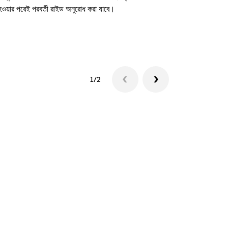
 হওয়ার পরেই পরবর্তী রাইড অনুরোধ করা যাবে।
শাটল উপলব্ধতা দে
1/2