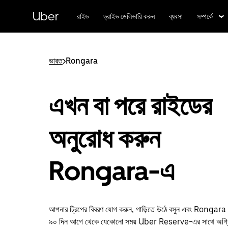
বাদ
দিয়ে
Uber
রাইড
ড্রাইভ ডেলিভারি করুন
ব্যবসা
সম্পর্কে
প্রধান
বিষয়সূচিতে
যান
ভারত
>
Rongara
এখন বা পরে রাইডের
অনুরোধ করুন
Rongara-এ
আপনার ট্রিপের বিবরণ যোগ করুন, গাড়িতে উঠে বসুন এবং Rongara 
৯০ দিন আগে থেকে যেকোনো সময় Uber Reserve-এর সাথে অগ্রিম