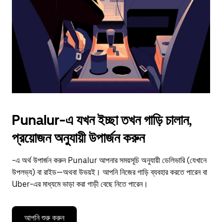
to
close
the
calendar.
Punalur-এ যখন ইচ্ছা তখন গাড়ি চালান,
প্রয়োজন অনুযায়ী উপার্জন করুন
-এ অর্থ উপার্জন করুন Punalur আপনার সময়সূচি অনুযায়ী ডেলিভারি (যেখানে
উপলভ্য) বা রাইড—অথবা উভয়ই। আপনি নিজের গাড়ি ব্যবহার করতে পারেন বা
Uber-এর মাধ্যমে ভাড়া করা গাড়ী বেছে নিতে পারেন।
আপনি শুরু করুন