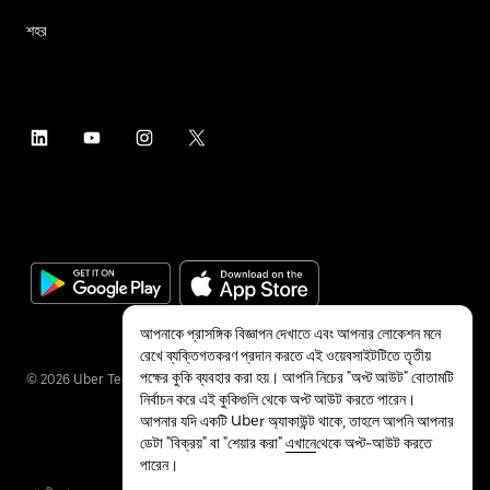
শহর
আপনাকে প্রাসঙ্গিক বিজ্ঞাপন দেখাতে এবং আপনার লোকেশন মনে
রেখে ব্যক্তিগতকরণ প্রদান করতে এই ওয়েবসাইটটিতে তৃতীয়
পক্ষের কুকি ব্যবহার করা হয়। আপনি নিচের "অপ্ট আউট" বোতামটি
©
2026
Uber Technologies Inc.
নির্বাচন করে এই কুকিগুলি থেকে অপ্ট আউট করতে পারেন।
আপনার যদি একটি Uber অ্যাকাউন্ট থাকে, তাহলে আপনি আপনার
ডেটা "বিক্রয়" বা "শেয়ার করা"
এখানে
থেকে অপ্ট-আউট করতে
পারেন।