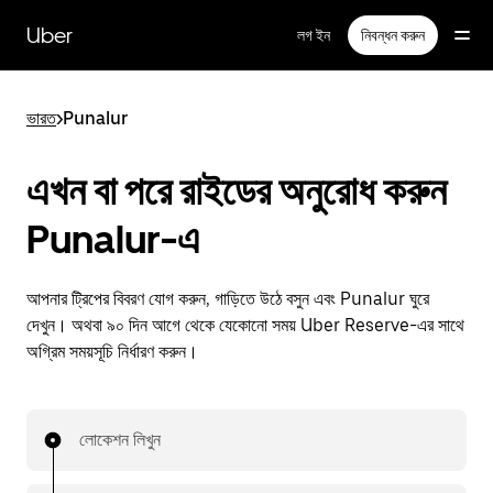
বাদ
দিয়ে
Uber
লগ ইন
নিবন্ধন করুন
প্রধান
বিষয়সূচিতে
যান
ভারত
>
Punalur
এখন বা পরে রাইডের অনুরোধ করুন
Punalur-এ
আপনার ট্রিপের বিবরণ যোগ করুন, গাড়িতে উঠে বসুন এবং Punalur ঘুরে
দেখুন। অথবা ৯০ দিন আগে থেকে যেকোনো সময় Uber Reserve-এর সাথে
অগ্রিম সময়সূচি নির্ধারণ করুন।
লোকেশন লিখুন