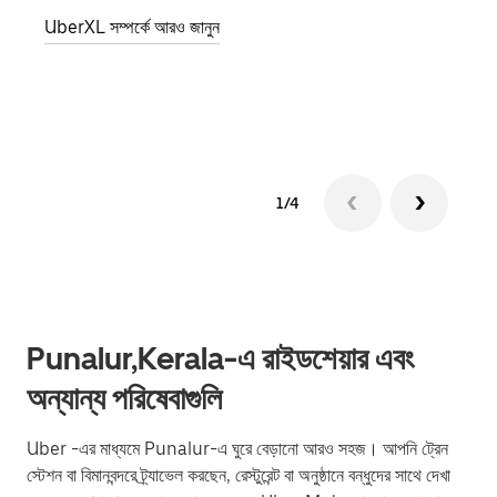
জানান
UberXL সম্পর্কে আরও জানুন
যোগ ক
গ্রুপ 
1/4
Punalur,Kerala-এ রাইডশেয়ার এবং
অন্যান্য পরিষেবাগুলি
Uber -এর মাধ্যমে Punalur-এ ঘুরে বেড়ানো আরও সহজ। আপনি ট্রেন
স্টেশন বা বিমানবন্দরে ট্র্যাভেল করছেন, রেস্টুরেন্ট বা অনুষ্ঠানে বন্ধুদের সাথে দেখা