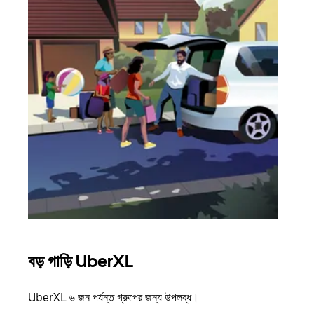
বড় গাড়ি UberXL
গ্রু
UberXL ৬ জন পর্যন্ত গ্রুপের জন্য উপলব্ধ।
যখন আপ