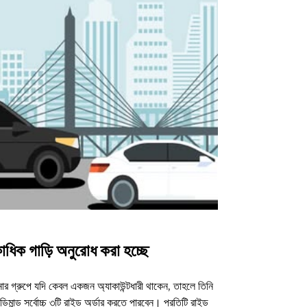
াধিক গাড়ি অনুরোধ করা হচ্ছে
উবার শাটল
র গ্রুপে যদি কেবল একজন অ্যাকাউন্টধারী থাকেন, তাহলে তিনি
আমাদের শাটল অপশন ন
িমান্ড সর্বোচ্চ ৩টি রাইড অর্ডার করতে পারবেন। প্রতিটি রাইড
ভেন্যুগুলোর জন্য