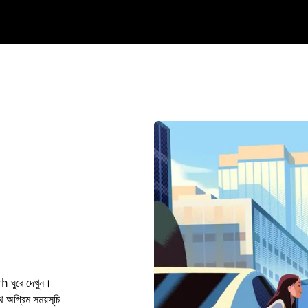
h ঘুরে দেখুন।
গ্রিম সময়সূচি