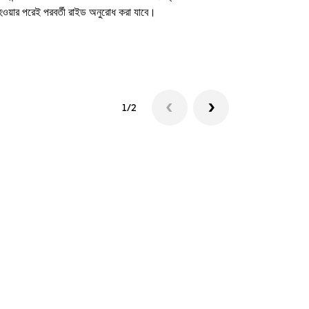
 হওয়ার পরেই পরবর্তী রাইড অনুরোধ করা যাবে।
শাটল উপলব্ধতা দে
1/2