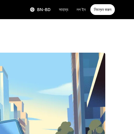
BN-BD
সাহায্য
লগ ইন
নিবন্ধন করুন