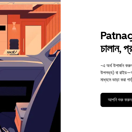
Patnaga
চালান, প
-এ অর্থ উপার্জন কর
উপলভ্য) বা রাইড—অ
মাধ্যমে ভাড়া করা গা
আপনি শুরু করুন