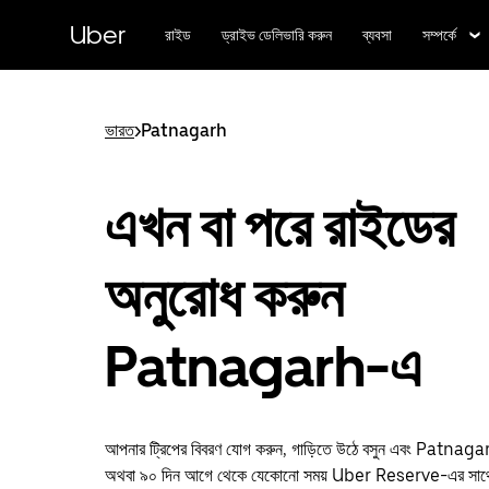
বাদ
দিয়ে
Uber
রাইড
ড্রাইভ ডেলিভারি করুন
ব্যবসা
সম্পর্কে
প্রধান
বিষয়সূচিতে
যান
ভারত
>
Patnagarh
এখন বা পরে রাইডের
অনুরোধ করুন
Patnagarh-এ
আপনার ট্রিপের বিবরণ যোগ করুন, গাড়িতে উঠে বসুন এবং Patnagar
অথবা ৯০ দিন আগে থেকে যেকোনো সময় Uber Reserve-এর সাথে অ