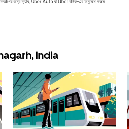
 পিকআপের জন্য ক্যাব, Uber Auto বা Uber বাইক-এর অনুরোধ করতে
Patnagarh, India